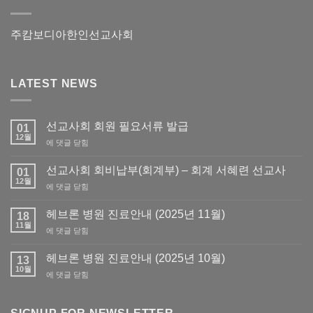
주캄보디아한인선교사회
LATEST NEWS
선교사회 회원 필요서류 발급
01
12월
선
에 댓글 닫힘
교
사
선교사회 회비납부(회계부) – 회계 서혜련 선교사
01
회
12월
선
에 댓글 닫힘
회
교
원
사
헤브론 병원 진료안내 (2025년 11월)
필
18
회
11월
요
헤
에 댓글 닫힘
회
서
브
비
류
론
헤브론 병원 진료안내 (2025년 10월)
납
13
발
병
10월
부
급
헤
에 댓글 닫힘
원
(회
브
진
계
론
료
부)
병