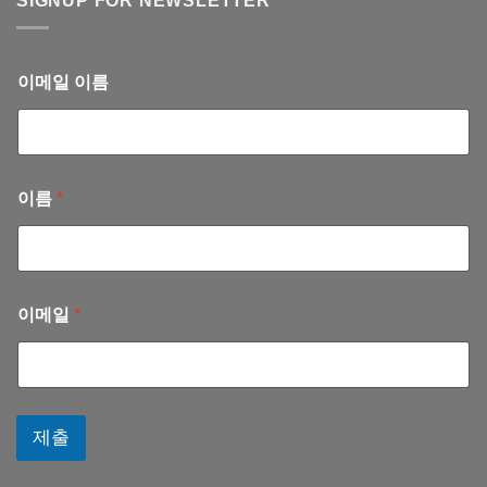
SIGNUP FOR NEWSLETTER
안
–
원
내
회
진
(2025
계
료
년
서
안
11
이메일 이름
혜
내
월)
련
(2025
선
년
교
10
사
월)
이름
*
이메일
*
제출