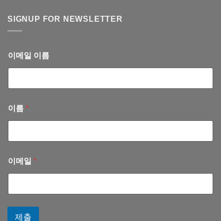
진
계
론
료
부)
병
SIGNUP FOR NEWSLETTER
안
–
원
내
회
진
(2025
계
료
년
서
안
11
이메일 이름
혜
내
월)
련
(2025
선
년
교
10
사
월)
이름
*
이메일
*
제출