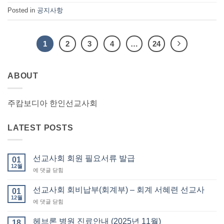
Posted in
공지사항
1
2
3
4
…
24
ABOUT
주캄보디아 한인선교사회
LATEST POSTS
선교사회 회원 필요서류 발급
01
12월
선
에 댓글 닫힘
교
사
선교사회 회비납부(회계부) – 회계 서혜련 선교사
01
회
12월
선
에 댓글 닫힘
회
교
원
사
헤브론 병원 진료안내 (2025년 11월)
필
18