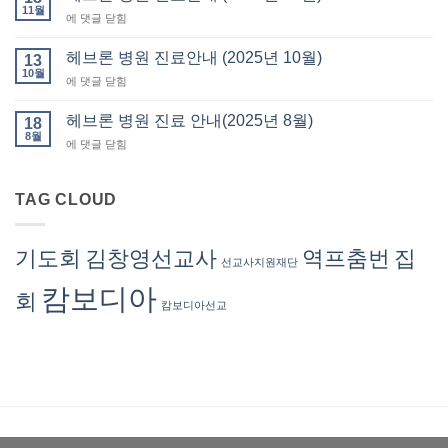
회
11월
요
헤
에 댓글 닫힘
회
서
브
비
류
론
헤브론 병원 진료안내 (2025년 10월)
납
13
발
병
10월
부
급
헤
에 댓글 닫힘
원
(회
브
진
계
론
헤브론 병원 진료 안내(2025년 8월)
료
18
부)
병
8월
안
–
헤
에 댓글 닫힘
원
내
회
브
진
(2025
계
론
료
년
서
병
TAG CLOUD
안
11
혜
원
내
월)
련
진
(2025
선
료
년
기도회
김창영선교사
역프춤번
집
교
선교사지원재단
안
10
사
내
월)
캄보디아
회
(2025
캄보디아선교
년
8
월)