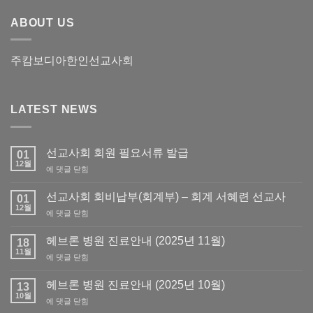
ABOUT US
주캄보디아한인선교사회
LATEST NEWS
선교사회 회원 필요서류 발급
01
12월
선
에 댓글 닫힘
교
사
선교사회 회비납부(회계부) – 회계 서혜련 선교사
01
회
12월
선
에 댓글 닫힘
회
교
원
사
헤브론 병원 진료안내 (2025년 11월)
필
18
회
11월
요
헤
에 댓글 닫힘
회
서
브
비
류
론
헤브론 병원 진료안내 (2025년 10월)
납
13
발
병
10월
부
급
헤
에 댓글 닫힘
원
(회
브