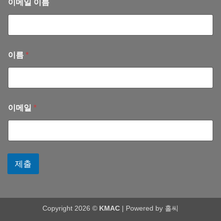
이메일 이름
혜
내
월)
련
(2025
선
년
교
10
사
월)
이름
*
이메일
*
제출
Copyright 2026 ©
KMAC
| Powered by
홀씨