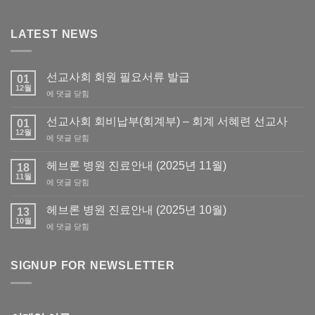
LATEST NEWS
선교사회 회원 필요서류 발급
01
12월
선
에 댓글 닫힘
교
사
선교사회 회비납부(회계부) – 회계 서혜련 선교사
01
회
12월
선
에 댓글 닫힘
회
교
원
사
헤브론 병원 진료안내 (2025년 11월)
필
18
회
11월
요
헤
에 댓글 닫힘
회
서
브
비
류
론
헤브론 병원 진료안내 (2025년 10월)
납
13
발
병
10월
부
급
헤
에 댓글 닫힘
원
(회
브
진
계
론
료
부)
병
SIGNUP FOR NEWSLETTER
안
–
원
내
회
진
(2025
계
료
년
서
안
11