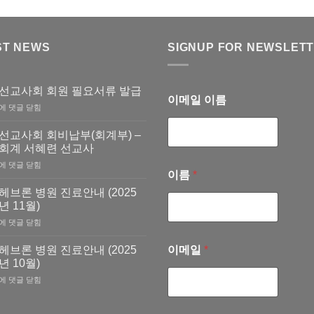
ST NEWS
SIGNUP FOR NEWSLET
선교사회 회원 필요서류 발급
이메일 이름
선
에 댓글 닫힘
교
사
선교사회 회비납부(회계부) –
회
회계 서혜련 선교사
회
선
에 댓글 닫힘
원
이름
*
교
필
사
요
헤브론 병원 진료안내 (2025
회
서
년 11월)
회
류
헤
에 댓글 닫힘
비
발
브
납
급
론
부
헤브론 병원 진료안내 (2025
이메일
*
병
(회
년 10월)
원
계
헤
에 댓글 닫힘
진
부)
브
료
–
론
안
회