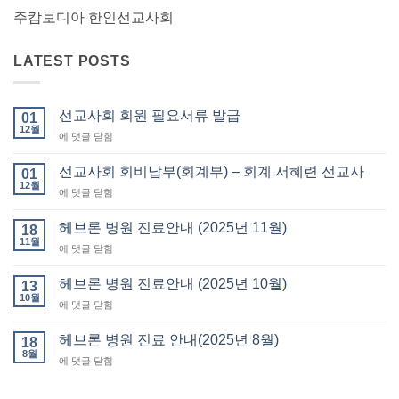
주캄보디아 한인선교사회
LATEST POSTS
선교사회 회원 필요서류 발급
01
12월
선
에 댓글 닫힘
교
사
선교사회 회비납부(회계부) – 회계 서혜련 선교사
01
회
12월
선
에 댓글 닫힘
회
교
원
사
헤브론 병원 진료안내 (2025년 11월)
필
18
회
11월
요
헤
에 댓글 닫힘
회
서
브
비
류
론
헤브론 병원 진료안내 (2025년 10월)
납
13
발
병
10월
부
급
헤
에 댓글 닫힘
원
(회
브
진
계
론
헤브론 병원 진료 안내(2025년 8월)
료
18
부)
병
8월
안
–
헤
에 댓글 닫힘
원
내
회
브
진
(2025
계
론
료