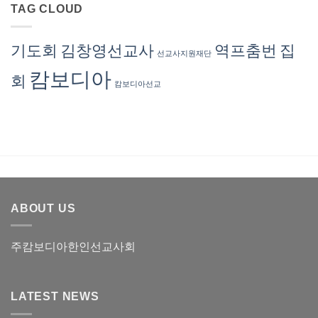
년
서
병
TAG CLOUD
안
11
혜
원
내
월)
련
진
(2025
선
료
년
기도회
김창영선교사
역프춤번
집
교
선교사지원재단
안
10
사
내
월)
캄보디아
회
(2025
캄보디아선교
년
8
월)
ABOUT US
주캄보디아한인선교사회
LATEST NEWS