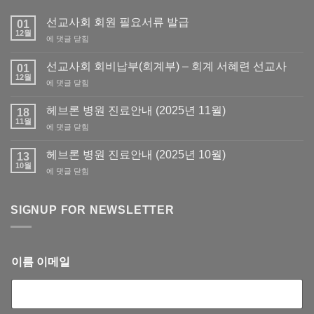
선교사회 회원 필요서류 발급
01
12월
선
에 댓글 닫힘
교
사
선교사회 회비납부(회계부) – 회계 서혜련 선교사
01
회
12월
선
에 댓글 닫힘
회
교
원
사
헤브론 병원 진료안내 (2025년 11월)
필
18
회
11월
요
헤
에 댓글 닫힘
회
서
브
비
류
론
헤브론 병원 진료안내 (2025년 10월)
납
13
발
병
10월
부
급
헤
에 댓글 닫힘
원
(회
브
진
계
론
료
부)
병
SIGNUP FOR NEWSLETTER
안
–
원
내
회
진
(2025
계
료
년
서
안
11
이름 이메일
혜
내
월)
련
(2025
선
년
교
10
사
월)