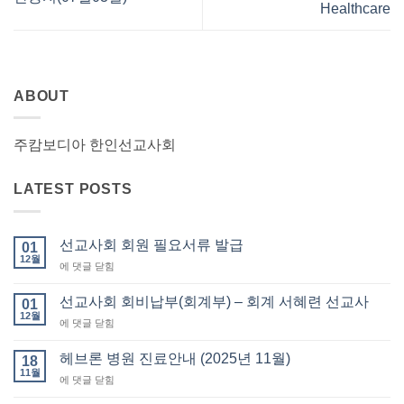
Healthcare
ABOUT
주캄보디아 한인선교사회
LATEST POSTS
선교사회 회원 필요서류 발급
01
12월
선
에 댓글 닫힘
교
사
선교사회 회비납부(회계부) – 회계 서혜련 선교사
01
회
12월
선
에 댓글 닫힘
회
교
원
사
헤브론 병원 진료안내 (2025년 11월)
필
18
회
11월
요
헤
에 댓글 닫힘
회
서
브
비
류