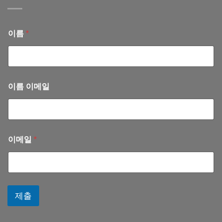
원
내
회
진
(2025
계
료
년
서
안
11
이름
*
혜
내
월)
련
(2025
선
년
교
10
사
월)
이름 이메일
이메일
*
제출