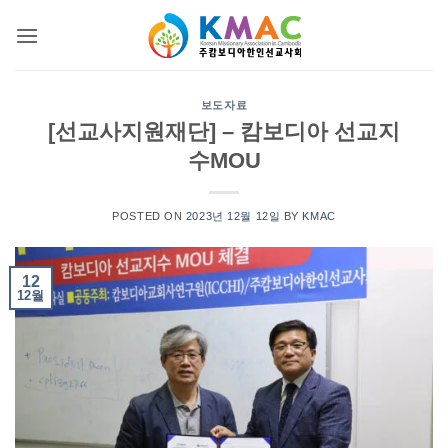
Skip
to
content
보도자료
[선교사지원재단] – 캄보디아 선교지
수MOU
POSTED ON
2023년 12월 12일
BY
KMAC
12
12월