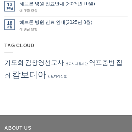
론
헤브론 병원 진료안내 (2025년 10월)
납
13
발
병
10월
부
급
헤
에 댓글 닫힘
원
(회
브
진
계
론
헤브론 병원 진료 안내(2025년 8월)
료
18
부)
병
8월
안
–
헤
에 댓글 닫힘
원
내
회
브
진
(2025
계
론
료
년
서
병
TAG CLOUD
안
11
혜
원
내
월)
련
진
(2025
선
료
년
기도회
김창영선교사
역프춤번
집
교
선교사지원재단
안
10
사
내
월)
캄보디아
회
(2025
캄보디아선교
년
8
월)
ABOUT US