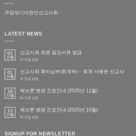
주캄보디아한인선교사회
LATEST NEWS
선교사회 회원 필요서류 발급
01
12월
선
에 댓글 닫힘
교
사
선교사회 회비납부(회계부) – 회계 서혜련 선교사
01
회
12월
선
에 댓글 닫힘
회
교
원
사
헤브론 병원 진료안내 (2025년 11월)
필
18
회
11월
요
헤
에 댓글 닫힘
회
서
브
비
류
론
헤브론 병원 진료안내 (2025년 10월)
납
13
발
병
10월
부
급
헤
에 댓글 닫힘
원
(회
브
진
계
론
료
부)
병
SIGNUP FOR NEWSLETTER
안
–