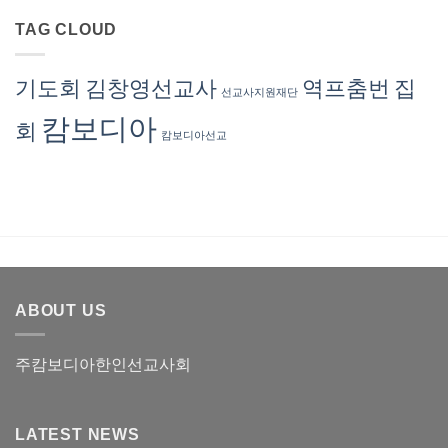
(2025
계
론
료
년
서
병
TAG CLOUD
안
11
혜
원
내
월)
련
진
(2025
선
료
년
기도회
김창영선교사
역프춤번
집
교
선교사지원재단
안
10
사
내
월)
캄보디아
회
(2025
캄보디아선교
년
8
월)
ABOUT US
주캄보디아한인선교사회
LATEST NEWS