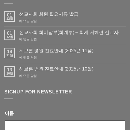
선교사회 회원 필요서류 발급
01
12월
선
에 댓글 닫힘
교
사
선교사회 회비납부(회계부) – 회계 서혜련 선교사
01
회
12월
선
에 댓글 닫힘
회
교
원
사
헤브론 병원 진료안내 (2025년 11월)
필
18
회
11월
요
헤
에 댓글 닫힘
회
서
브
비
류
론
헤브론 병원 진료안내 (2025년 10월)
납
13
발
병
10월
부
급
헤
에 댓글 닫힘
원
(회
브
진
계
론
료
부)
병
SIGNUP FOR NEWSLETTER
안
–
원
내
회
진
(2025
계
료
년
서
안
11
이름
*
혜
내
월)
련
(2025
선
년
교
10