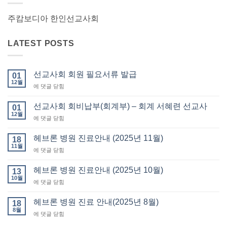
주캄보디아 한인선교사회
LATEST POSTS
선교사회 회원 필요서류 발급
01
12월
선
에 댓글 닫힘
교
사
선교사회 회비납부(회계부) – 회계 서혜련 선교사
01
회
12월
선
에 댓글 닫힘
회
교
원
사
헤브론 병원 진료안내 (2025년 11월)
필
18
회
11월
요
헤
에 댓글 닫힘
회
서
브
비
류
론
헤브론 병원 진료안내 (2025년 10월)
납
13
발
병
10월
부
급
헤
에 댓글 닫힘
원
(회
브
진
계
론
헤브론 병원 진료 안내(2025년 8월)
료
18
부)
병
8월
안
–
헤
에 댓글 닫힘
원
내
회
브
진