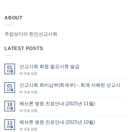
ABOUT
주캄보디아 한인선교사회
LATEST POSTS
선교사회 회원 필요서류 발급
01
12월
선
에 댓글 닫힘
교
사
선교사회 회비납부(회계부) – 회계 서혜련 선교사
01
회
12월
선
에 댓글 닫힘
회
교
원
사
헤브론 병원 진료안내 (2025년 11월)
필
18
회
11월
요
헤
에 댓글 닫힘
회
서
브
비
류
론
헤브론 병원 진료안내 (2025년 10월)
납
13
발
병
10월
부
급
헤
에 댓글 닫힘
원
(회