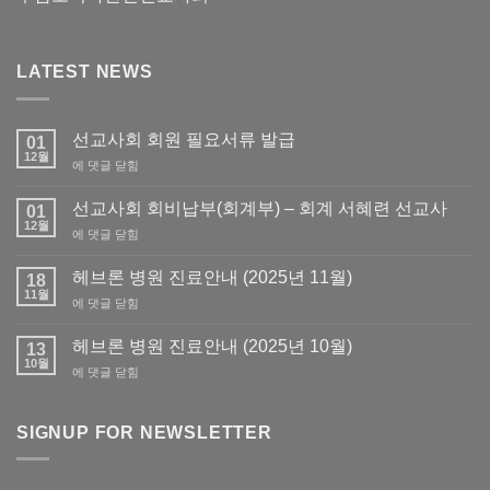
LATEST NEWS
선교사회 회원 필요서류 발급
01
12월
선
에 댓글 닫힘
교
사
선교사회 회비납부(회계부) – 회계 서혜련 선교사
01
회
12월
선
에 댓글 닫힘
회
교
원
사
헤브론 병원 진료안내 (2025년 11월)
필
18
회
11월
요
헤
에 댓글 닫힘
회
서
브
비
류
론
헤브론 병원 진료안내 (2025년 10월)
납
13
발
병
10월
부
급
헤
에 댓글 닫힘
원
(회
브
진
계
론
료
부)
병
SIGNUP FOR NEWSLETTER
안
–
원
내
회
진
(2025
계
료
년