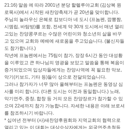
21:16) 말씀 에 따라 2001년 분당 할렐루야교회 (김상복 원
로목사)에서 시작된 새찬양축제가 곧 20년을 맞이합니다.
주님의 놀라우신 은혜로 캄보디아 네 도시 (프놈펜, 깜뽕짬,
시엠립, 바탐방)를 포함, 전세계 약 30개 도시에서 매년 열리
고있는 찬양콩쿠르는 수많은 어린이와 청소년의 삶을 바꾸
고 있으며 교회와 예배에 새로움을 주고있습니다. (불신자들
도 참가합니다.)
작년에 프놈펜에서는 75팀이 참가, 장장 6시간 동안 대성황
을 이루었고 큰 하나님의 영광을 보았고 말씀을 통해 복음이
증거되었으며 입상자들에게는 찬양사역에 꼭 필요한 악보,
악기(키보드, 기타 등)들이 상으로 전달되었습니다.
그러나 참가자가 너무 많아 올해부터는 프놈펜은 동영상 심
사를 미리 합니다. (다른 도시는 이전과 동일합니다.) 노래,
악기연주, 중창, 합창 등 거의 모든 찬양장르가 참가할 수 있
으며 22세까지 참가 가능합니다. 자세한 내용은 아래 브로셔
를 참조하시기 바랍니다.
* 십여년 전부터 (사)새찬양후원회와 지역교회의 협력으로
열리고 있는 이 대회는 대상수상자에게는 외국연주초청등