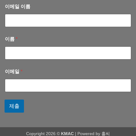
서
안
11
이메일 이름
혜
내
월)
련
(2025
선
년
교
10
사
월)
이름
*
이메일
*
제출
Copyright 2026 ©
KMAC
| Powered by
홀씨