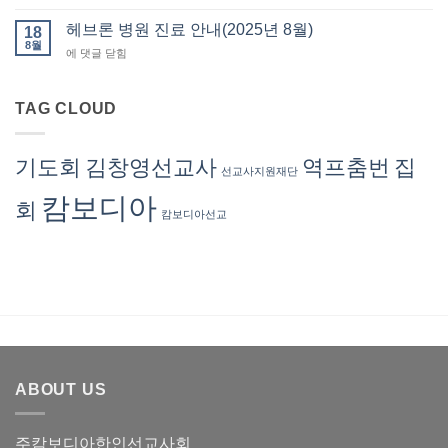
브
진
계
론
헤브론 병원 진료 안내(2025년 8월)
료
18
부)
병
8월
안
–
헤
에 댓글 닫힘
원
내
회
브
진
(2025
계
론
료
년
서
병
TAG CLOUD
안
11
혜
원
내
월)
련
진
(2025
선
료
년
기도회
김창영선교사
역프춤번
집
교
선교사지원재단
안
10
사
내
월)
캄보디아
회
(2025
캄보디아선교
년
8
월)
ABOUT US
주캄보디아한인선교사회