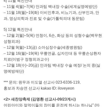
4) 11월 특진안내
– 11월 4(월)~7(목) 안과팀 백내장 수술(세계실명예방단)
– 11월 18(월)~19(화) 이비인후과, 비뇨기과, 산부인과, 안
과, 영상의학과 진료 및 수술(가톨릭의대 동문팀)
5) 12월 특진안내
– 12월 2(월)~5(목) 언청이, 6손, 화상 등의 성형수술(백무현
성형외과)
– 12월 9(월)~13(금) 소아심장수술(세종병원팀)
– 12월 16(월)~19(목) 무릎연골, 십자인대 등 무릎손상환자
치료(이범구 정형외과교수)
– 12월 18(수)~20(금) 안과팀 백내장 수술 예정/ 논의 중(실
명예방재단)
*** 문의: 원무과 이도열 선교사 023-6336-119,
홍보과 차승연 선교사 kakao ID: iloveyeon
<2> 새찬양축제 (김명환 선교사-09/23게시)
어린아이와 젖먹이들의 찬미를 온전케 하시는 하나님” (마