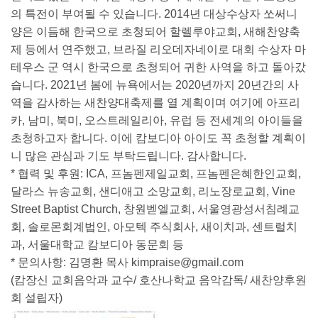
의 특전이 부여될 수 있습니다. 2014년 대상수상자 쏘써니
양은 이듬해 한국으로 초청되어 할렐루야교회, 새해찬양축
제 등에서 연주했고, 브라질 리오데자네이로 대회 수상자 마
테우스 군 역시 한국으로 초청되어 귀한 사역을 하고 돌아갔
습니다. 2021년 봄에 뉴욕에서는 2020년까지 20년간의 사
역을 감사하는 새찬양대축제를 열 계획이며 여기에 아프리
카, 남미, 북미, 오스트레일리아, 유럽 등 전세계의 아이들을
초청하고자 합니다. 이에 캄보디아 아이도 꼭 초청할 계획이
니 많은 관심과 기도 부탁드립니다. 감사합니다.
* 협력 및 후원: ICA, 프놈펜제일교회, 프놈펜은혜한인교회,
달라스 뉴송교회, 샌디애고 소망교회, 리노장로교회, Vine
Street Baptist Church, 창원벧엘교회, 서울영광성서침례교
회, 솔로몬회계법인, 아모텍 주식회사, 새이치과, 센트럴치
과, 서울대학교 캄보디아 동문회 등
* 문의사항: 김명환 목사
kimpraise@gmail.com
(캄장신 교회음악과 교수/ 호산나학교 음악감독/ 새찬양후원
회 설립자)