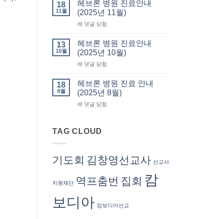
사
요
헤브론 병원 진료안내
18
회
서
11월
(2025년 11월)
회
류
헤
에 댓글 닫힘
비
발
브
납
급
론
부
헤브론 병원 진료안내
13
병
(회
10월
(2025년 10월)
원
계
헤
에 댓글 닫힘
진
부)
브
료
–
론
안
헤브론 병원 진료 안내
회
18
병
내
8월
계
(2025년 8월)
원
(2025
서
헤
에 댓글 닫힘
진
년
혜
브
료
11
련
론
안
월)
선
병
TAG CLOUD
내
교
원
(2025
사
진
년
료
10
기도회
김창영선교사
선교사
안
월)
내
캄
역프춤번
집회
(2025
지원재단
년
8
보디아
월)
캄보디아선교