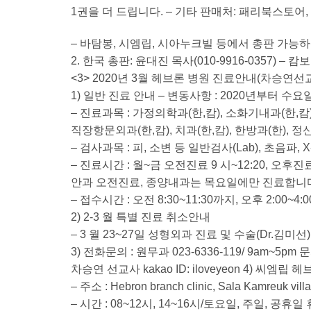
1권을 더 드립니다. – 기타 판매처: 패리북스토어,
– 바탐봉, 시엠립, 시아누크빌 등에서 총판 가능
2. 한국 총판: 윤대진 목사(010-9916-0357
<3> 2020년 3월 헤브론 병원 진료안내(차승연선
1) 일반 진료 안내 – 변동사항 : 2020년부터 
– 진료과목 : 가정의학과(한,캄), 소화기내과(한,캄)
직장항문외과(한,캄), 치과(한,캄), 한방과(한), 정신
– 검사과목 : 피, 소변 등 일반검사(Lab), 초음파,
– 진료시간 : 월~금 오전진료 9 시~12:20, 오후진
안과 오전진료, 종양내과는 목요일에만 진료합니
– 접수시간 : 오전 8:30~11:30까지, 오후 2:00~
2) 2-3 월 특별 진료 취소안내
– 3 월 23~27일 성형외과 진료 및 수술(Dr.김
3) 전화문의 : 원무과 023-6336-119/ 9am~5pm 문
차승연 선교사 kakao ID: iloveyeon 4) 씨엠립
– 주소 : Hebron branch clinic, Sala Kamreuk vill
– 시간 : 08~12시, 14~16시/토요일, 주일, 공휴