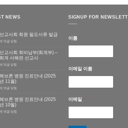
ST NEWS
SIGNUP FOR NEWSLET
선교사회 회원 필요서류 발급
이름
*
선
에 댓글 닫힘
교
사
선교사회 회비납부(회계부) –
회
회계 서혜련 선교사
회
선
에 댓글 닫힘
원
이메일 이름
교
필
사
요
헤브론 병원 진료안내 (2025
회
서
년 11월)
회
류
헤
에 댓글 닫힘
비
발
브
납
급
론
부
헤브론 병원 진료안내 (2025
이메일
*
병
(회
년 10월)
원
계
헤
에 댓글 닫힘
진
부)
브
료
–
론
안
회
병
내
계