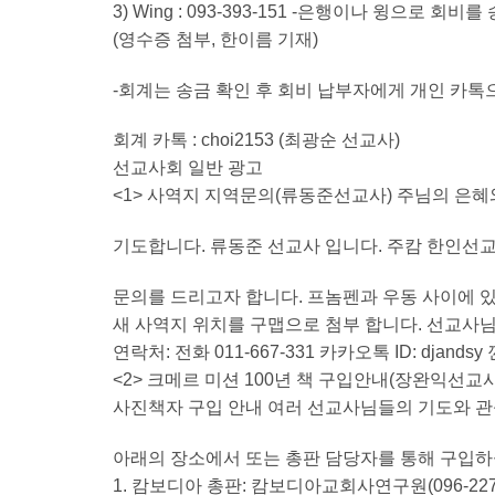
3) Wing : 093-393-151 -은행이나 윙으로
(영수증 첨부, 한이름 기재)
-회계는 송금 확인 후 회비 납부자에게 개인 카톡
회계 카톡 : choi2153 (최광순 선교사)
선교사회 일반 광고
<1> 사역지 지역문의(류동준선교사) 주님의 은혜
기도합니다. 류동준 선교사 입니다. 주캄 한인선
문의를 드리고자 합니다. 프놈펜과 우동 사이에 
새 사역지 위치를 구맵으로 첨부 합니다. 선교사
연락처: 전화 011-667-331 카카오톡 ID: djandsy 껀
<2> 크메르 미션 100년 책 구입안내(장완익선교사) “100
사진책자 구입 안내 여러 선교사님들의 기도와 관
아래의 장소에서 또는 총판 담당자를 통해 구입하실 수
1. 캄보디아 총판: 캄보디아교회사연구원(096-2274-