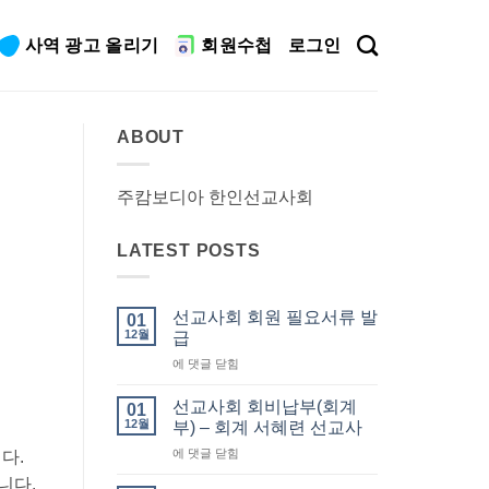
사역 광고 올리기
회원수첩
로그인
ABOUT
주캄보디아 한인선교사회
LATEST POSTS
선교사회 회원 필요서류 발
01
12월
급
선
에 댓글 닫힘
교
사
선교사회 회비납부(회계
01
회
12월
부) – 회계 서혜련 선교사
회
선
에 댓글 닫힘
다.
원
교
필
습니다.