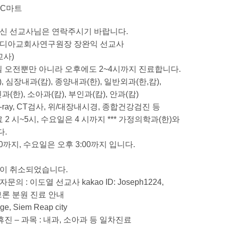
 C마트
하신 선교사님은 연락주시기 바랍니다.
) – 캄보디아교회사연구원장 장완익 선교사
교사)
수요일 오전뿐만 아니라 오후에도 2~4시까지 진료합니다.
, 심장내과(캄), 종양내과(한), 일반외과(한,캄),
과(한), 소아과(캄), 부인과(캄), 안과(캄)
 X-ray, CT검사, 위/대장내시경, 종합건강검진 등
료 2 시~5시, 수요일은 4 시까지 *** 가정의학과(한)와
다.
4:00까지, 수요일은 오후 3:00까지 입니다.
미선)이 취소되었습니다.
자문의 : 이도열 선교사 kakao ID: Joseph1224,
 헤브론 분원 진료 안내
age, Siem Reap city
일 휴진 – 과목 : 내과, 소아과 등 일차진료