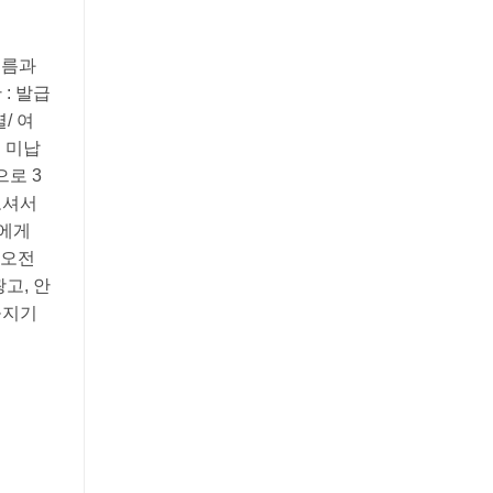
이름과
 : 발급
/ 여
비 미납
)으로 3
오셔서
사에게
 오전
광고, 안
 공지기