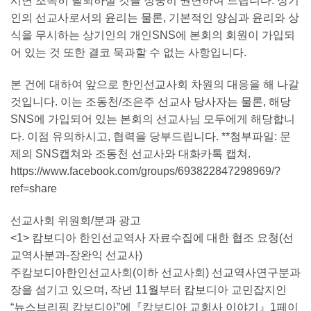
시면 조속히 탈퇴하실 것을 정중히 권면하여 드립니다. 상기
인의 선교사로서의 윤리는 물론, 기본적인 양심과 윤리와 상
식을 무시하는 상기인의 개인SNS에 본회의 회원이 가입되
어 있는 것 또한 결코 묵과할 수 없는 사항입니다.
본 건에 대하여 앞으로 한인선교사회 차원의 대응을 해 나갈
것입니다. 이는 조동천/조은주 선교사 당사자는 물론, 해당
SNS에 가입되어 있는 본회의 선교사님 모두에게 해당합니
다. 이점 유의하시고, 협력을 당부드립니다. **첨부파일: 문
제의 SNS캡쳐와 조동천 선교사와 대화카톡 캡쳐.
https://www.facebook.com/groups/693822847298969/?
ref=share
선교사회 위원회/분과 광고
<1> 캄보디아 한인선교역사 자료수집에 대한 협조 요청(선
교역사분과-장완익 선교사)
주캄보디아한인선교사회(이하 선교사회) 선교역사연구분과
장을 섬기고 있으며, 작년 11월부터 캄보디아 교민잡지인
“뉴스브리핑 캄보디아”에『캄보디아 교회사 이야기』1페이