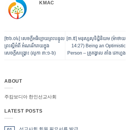
KMAC
[២៦.០៤]​​ សេចក្តីអធិប្បាយព្រះបន្ទូល
[៣.៥] មនុស្សសុទិដ្ឋិនិយម (ម៉ាថាយ​
ព្រះស្តីអំពី អំណររីករាយក្នុង
14:27) Being an Optimistic
សេចក្តីសង្គ្រោះ (លូកា ៣:១-៦)
Person – គ្រូគង្វាល តាំង វេកហួង
ABOUT
주캄보디아 한인선교사회
LATEST POSTS
선교사회 회원 필요서류 발급
01