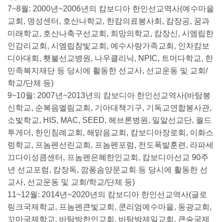
7~8월: 2000년~2006년의 캄보디아 한인선교역사(예수마을
교회, 명성센터, 호산나학교, 한캄의료봉사회, 캄장공, 꿈과
미래학교, 호산나축구선교회, 희망의학교, 캄장신, 시엠립한
인감리교회, 시엠립참빛교회, 예수사랑가족교회, 인차캄보
디아대회, 횃불선교병원, 나우클리닉, NPIC, 트머다학교, 한
민족복지재단 등 당시에 활동한 선교사, 선교운동 및 교회/
학교/단체 등)
9~10월: 2007년~2013년의 캄보디아 한인선교역사(바탐봉
신학교, 순복음엘림교회, 기아대책기구, 기독교연합봉사관,
소빛학교, HIS, MAC, SEED, 헤브론병원, 밀알선교단, 월드
투게더, 한인침례교회, 해맑음교회, 캄보디아장로회, 이화스
렁학교, 프놈펜선린교회, 프놈펜포럼, 전도폭발훈련, 라파세
끄다이성큼센터, 프놈펜은혜한인교회, 캄보디아선교 90주
년 선교포럼, 캄장독, 깜퐁솜양문교회 등 당시에 활동한 선
교사, 선교운동 및 교회/학교/단체 등)
11~12월: 2014년~2020년의 캄보디아 한인선교역사(글로
링크국제학교, 프놈펜큰빛교회, 쿤리엄예수마을, 동광교회,
꼬마국제학교, 바탐방한인교회, 바탐방제일교회, 큰숲국제