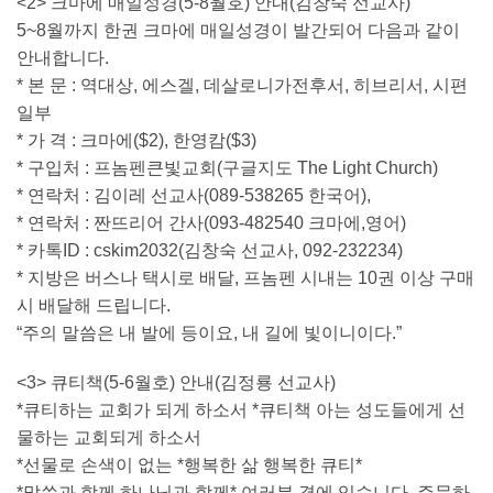
<2> 크마에 매일성경(5-8월호) 안내(김창숙 선교사)
5~8월까지 한권 크마에 매일성경이 발간되어 다음과 같이
안내합니다.
* 본 문 : 역대상, 에스겔, 데살로니가전후서, 히브리서, 시편
일부
* 가 격 : 크마에($2), 한영캄($3)
* 구입처 : 프놈펜큰빛교회(구글지도 The Light Church)
* 연락처 : 김이레 선교사(089-538265 한국어),
* 연락처 : 짠뜨리어 간사(093-482540 크마에,영어)
* 카톡ID : cskim2032(김창숙 선교사, 092-232234)
* 지방은 버스나 택시로 배달, 프놈펜 시내는 10권 이상 구매
시 배달해 드립니다.
“주의 말씀은 내 발에 등이요, 내 길에 빛이니이다.”
<3> 큐티책(5-6월호) 안내(김정룡 선교사)
*큐티하는 교회가 되게 하소서 *큐티책 아는 성도들에게 선
물하는 교회되게 하소서
*선물로 손색이 없는 *행복한 삶 행복한 큐티*
*말씀과 함께 하나님과 함께* 여러분 곁에 있습니다. 주문하