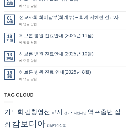
12월
선
에 댓글 닫힘
교
사
선교사회 회비납부(회계부) – 회계 서혜련 선교사
01
회
12월
선
에 댓글 닫힘
회
교
원
사
헤브론 병원 진료안내 (2025년 11월)
필
18
회
11월
요
헤
에 댓글 닫힘
회
서
브
비
류
론
헤브론 병원 진료안내 (2025년 10월)
납
13
발
병
10월
부
급
헤
에 댓글 닫힘
원
(회
브
진
계
론
헤브론 병원 진료 안내(2025년 8월)
료
18
부)
병
8월
안
–
헤
에 댓글 닫힘
원
내
회
브
진
(2025
계
론
료
년
서
병
TAG CLOUD
안
11
혜
원
내
월)
련
진
(2025
선
료
년
기도회
김창영선교사
역프춤번
집
교
선교사지원재단
안
10
사
내
월)
캄보디아
회
(2025
캄보디아선교
년