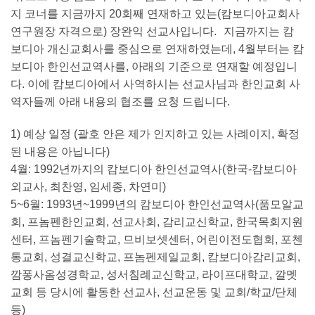
지 코너를 지금까지 20회째 연재하고 있는(캄보디아교회사
연구원장 자격으로) 장완익 선교사입니다. 지금까지는 캄
보디아 개신교회사를 중심으로 연재하였는데, 4월부터는 캄
보디아 한인선교역사를, 아래의 기준으로 연재할 예정입니
다. 이에 캄보디아에서 사역하시는 선교사님과 한인교회 사
역자들께 아래 내용의 협조를 요청 드립니다.
1) 예상 일정 (괄호 안은 제가 인지하고 있는 사례이지, 확정
된 내용은 아닙니다)
4월: 1992년까지의 캄보디아 한인선교역사(한국-캄보디아
외교사, 최찬영, 임세종, 차연미)
5~6월: 1993년~1999년의 캄보디아 한인선교역사(품모알교
회, 프놈펜한인교회, 선교사회, 감리교신학교, 한국목회지원
센터, 프놈펜기술학교, 므비보셋센터, 어린이전도협회, 포첸
통교회, 성결교신학교, 프놈펜제일교회, 캄보디아감리교회,
깜퐁사옴성경학교, 성서침례교신학교, 라이프대학교, 깔멧
교회 등 당시에 활동한 선교사, 선교운동 및 교회/학교/단체
등)