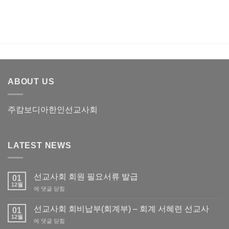
8
월)
ABOUT US
주캄보디아한인선교사회
LATEST NEWS
선교사회 회원 필요서류 발급
01
12월
선
에 댓글 닫힘
교
사
선교사회 회비납부(회계부) – 회계 서혜련 선교사
01
회
12월
선
에 댓글 닫힘
회