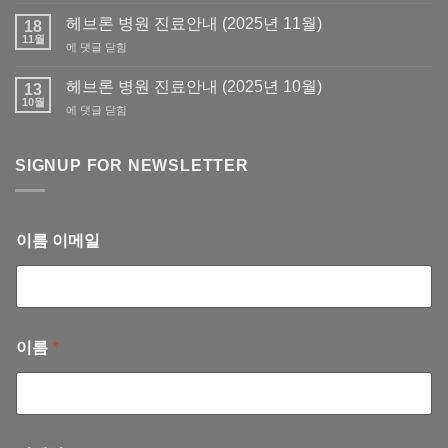
교
원
사
헤브론 병원 진료안내 (2025년 11월)
필
18
회
11월
요
헤
에 댓글 닫힘
회
서
브
비
류
론
헤브론 병원 진료안내 (2025년 10월)
납
13
발
병
10월
부
급
헤
에 댓글 닫힘
원
(회
브
진
계
론
료
부)
병
SIGNUP FOR NEWSLETTER
안
–
원
내
회
진
(2025
계
료
년
서
안
11
이름 이메일
혜
내
월)
련
(2025
선
년
교
10
사
월)
이름
*