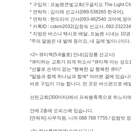
* 구입처 : 프놈펜큰빛교회(구글지도 The Light Chu
* 연락처 : 김이레 선교사(089-538265 한국어),
* 연락처 : 짠뜨리어 간사(093-482540 크마에,영어
* 카톡ID : cskim2032(김창숙 선교사, 092-232234
* 지방은 버스나 택시로 배달, 프놈펜 시내는 10
“주의 말씀은 내 발에 등이요, 내 길에 빛이니이다.
<2> 큐티책(5-6월호) 안내(김정룡 선교사)
*큐티하는 교회가 되게 하소서 *큐티책 아는 성
*선물로 손색이 없는 *행복한 삶 행복한 큐티*
*말씀과 함께 하나님과 함께* 여러분 곁에 있습니
바로 구입이 가능 합니다. 먼 곳은 버스편으로 배
선린교회(300미터)에서 프싸봉축쪽으로 하노이에
안에 2층에 오피스에 있습니다.
[연락처] 사무직원, 니까 088 768 7755 / 낌썸밧 장로 0