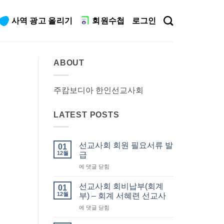
사역 광고 올리기
회원수첩
로그인
ABOUT
주캄보디아 한인선교사회
LATEST POSTS
선교사회 회원 필요서류 발
01
12월
급
선
에 댓글 닫힘
교
사
선교사회 회비납부(회계
01
회
12월
부) – 회계 서혜련 선교사
회
선
에 댓글 닫힘
원
교
필