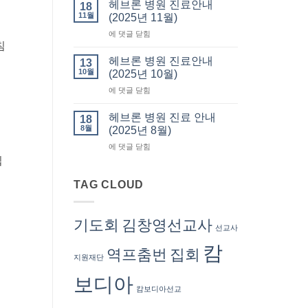
사
요
헤브론 병원 진료안내
18
회
서
11월
(2025년 11월)
회
류
헤
에 댓글 닫힘
비
발
부지침
브
납
급
론
부
헤브론 병원 진료안내
13
병
(회
10월
(2025년 10월)
원
계
헤
에 댓글 닫힘
진
부)
브
료
–
론
안
헤브론 병원 진료 안내
회
18
병
내
8월
계
(2025년 8월)
원
(2025
서
헤
에 댓글 닫힘
진
년
혜
브
립
료
11
련
론
안
월)
선
병
TAG CLOUD
내
교
원
(2025
사
진
년
료
10
기도회
김창영선교사
선교사
안
월)
내
캄
역프춤번
집회
(2025
지원재단
년
8
보디아
월)
캄보디아선교