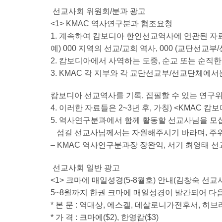
선교사회 위원회/분과 광고
<1> KMAC 역사연구분과 협조요청
1. 계속하여 캄보디아 한인선교역사에 연관된 자
예) 000 지역의 선교/교회 역사, 000 (교단선
2. 캄보디아에서 사역하는 도중, 순교 또는 순직
3. KMAC 각 지부와 각 교단선교부/선교단체에
캄보디아 선교역사를 기록, 집필할 수 있는 연구
4. 이러한 자료들은 2~3년 후, 가칭) <KMAC
5. 역사연구분과에서 함께 활동할 선교사님을 모십니
섬길 선교사님께서는 자원해주시기 바라며, 주위
– KMAC 역사연구분과장 장완익, 서기 최영태 선
선교사회 일반 광고
<1> 크마에 매일성경(5-8월호) 안내(김창숙 선교
5~8월까지 한권 크마에 매일성경이 발간되어 다
* 본 문 : 역대상, 에스겔, 데살로니가전후서, 히브
* 가 격 : 크마에($2), 한영캄($3)