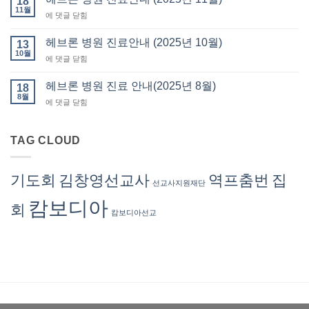
18
회
11월
요
헤
에 댓글 닫힘
회
서
브
비
류
론
헤브론 병원 진료안내 (2025년 10월)
납
13
발
병
10월
부
급
헤
에 댓글 닫힘
원
(회
브
진
계
론
헤브론 병원 진료 안내(2025년 8월)
료
18
부)
병
8월
안
–
헤
에 댓글 닫힘
원
내
회
브
진
(2025
계
론
료
년
서
병
TAG CLOUD
안
11
혜
원
내
월)
련
진
(2025
선
료
년
기도회
김창영선교사
역프춤번
집
교
선교사지원재단
안
10
사
내
월)
캄보디아
회
(2025
캄보디아선교
년
8
월)