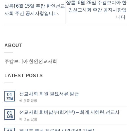
샬롬! 6월 29일 주캄보디아 한
샬롬! 6월 15일 주캄 한인선교
인선교사회 주간 공지사항입
사회 주간 공지사항입니다.
니다.
ABOUT
주캄보디아 한인선교사회
LATEST POSTS
선교사회 회원 필요서류 발급
01
12월
선
에 댓글 닫힘
교
사
선교사회 회비납부(회계부) – 회계 서혜련 선교사
01
회
12월
선
에 댓글 닫힘
회
교
원
사
헤브론 병원 진료안내 (2025년 11월)
필