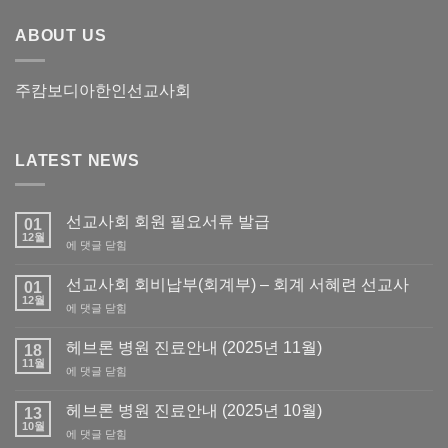
ABOUT US
주캄보디아한인선교사회
LATEST NEWS
선교사회 회원 필요서류 발급
01
12월
선
에 댓글 닫힘
교
사
선교사회 회비납부(회계부) – 회계 서혜련 선교사
01
회
12월
선
에 댓글 닫힘
회
교
원
사
헤브론 병원 진료안내 (2025년 11월)
필
18
회
11월
요
헤
에 댓글 닫힘
회
서
브
비
류
론
헤브론 병원 진료안내 (2025년 10월)
납
13
발
병
10월
부
급
헤
에 댓글 닫힘
원
(회