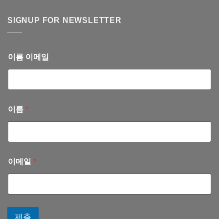
브
진
계
론
료
부)
병
SIGNUP FOR NEWSLETTER
안
–
원
내
회
진
(2025
계
료
년
서
안
11
이름 이메일
혜
내
월)
련
(2025
선
년
교
10
사
월)
이름
*
이메일
*
제출