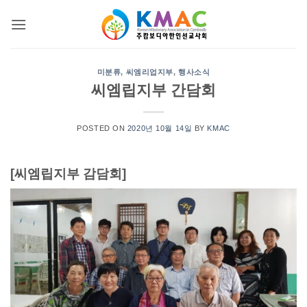
Skip
to
content
미분류
,
씨엠리업지부
,
행사소식
씨엠립지부 간담회
POSTED ON
2020년 10월 14일
BY
KMAC
[씨엠립지부 감담회]