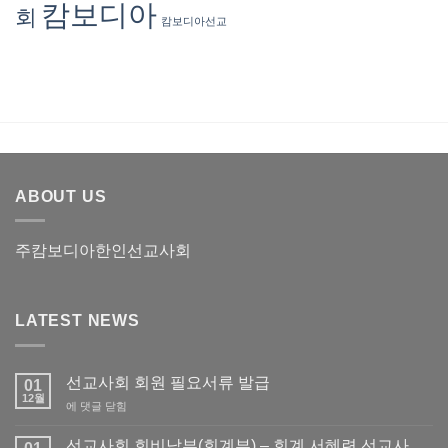
월)
캄보디아
회
(2025
캄보디아선교
년
8
월)
ABOUT US
주캄보디아한인선교사회
LATEST NEWS
선교사회 회원 필요서류 발급
01
12월
선
에 댓글 닫힘
교
사
선교사회 회비납부(회계부) – 회계 서혜련 선교사