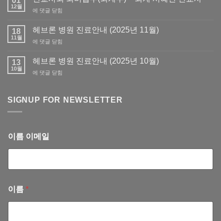
01
회
12월
선
에 댓글 닫힘
회
교
원
사
헤브론 병원 진료안내 (2025년 11월)
필
18
회
11월
요
헤
에 댓글 닫힘
회
서
브
비
류
론
헤브론 병원 진료안내 (2025년 10월)
납
13
발
병
10월
부
급
헤
에 댓글 닫힘
원
(회
브
진
계
론
료
부)
병
SIGNUP FOR NEWSLETTER
안
–
원
내
회
진
(2025
계
료
년
서
안
11
이름 이메일
혜
내
월)
련
(2025
선
년
교
10
사
월)
이름
*