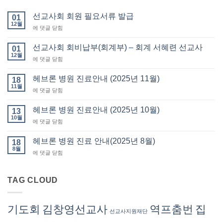
선교사회 회원 필요서류 발급
01
12월
선
에 댓글 닫힘
교
사
선교사회 회비납부(회계부) – 회계 서혜련 선교사
01
회
12월
선
에 댓글 닫힘
회
교
원
사
헤브론 병원 진료안내 (2025년 11월)
필
18
회
11월
요
헤
에 댓글 닫힘
회
서
브
비
류
론
헤브론 병원 진료안내 (2025년 10월)
납
13
발
병
10월
부
급
헤
에 댓글 닫힘
원
(회
브
진
계
론
헤브론 병원 진료 안내(2025년 8월)
료
18
부)
병
8월
안
–
헤
에 댓글 닫힘
원
내
회
브
진
(2025
계
론
료
년
서
병
TAG CLOUD
안
11
혜
원
내
월)
련
진
(2025
선
료
년
기도회
김창영선교사
역프춤번
집
교
선교사지원재단
안
10
사
내