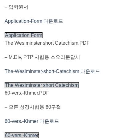
– 입학원서
Application-Form 다운로드
Application Form
The Wesiminster short Catechism.PDF
– M.Div, PTP 시험용 소요리문답서
The-Wesiminster-short-Catechism 다운로드
The Wesiminster short Catechism
60-vers.-Khmer.PDF
– 모든 성경시험용 60구절
60-vers.-Khmer 다운로드
60-vers.-Khmer