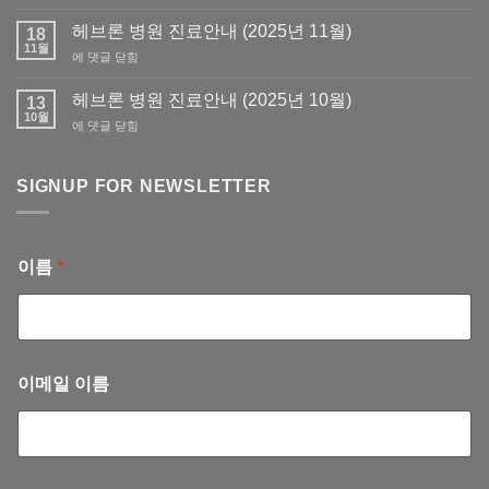
교
원
사
헤브론 병원 진료안내 (2025년 11월)
필
18
회
11월
요
헤
에 댓글 닫힘
회
서
브
비
류
론
헤브론 병원 진료안내 (2025년 10월)
납
13
발
병
10월
부
급
헤
에 댓글 닫힘
원
(회
브
진
계
론
료
부)
병
SIGNUP FOR NEWSLETTER
안
–
원
내
회
진
(2025
계
료
년
서
안
11
이름
*
혜
내
월)
련
(2025
선
년
교
10
사
월)
이메일 이름