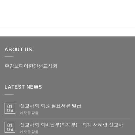
8
월)
ABOUT US
주캄보디아한인선교사회
LATEST NEWS
선교사회 회원 필요서류 발급
01
12월
선
에 댓글 닫힘
교
사
선교사회 회비납부(회계부) – 회계 서혜련 선교사
01
회
12월
선
에 댓글 닫힘
회