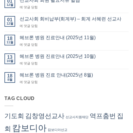
선교사회 회원 필요서류 발급
01
12월
선
에 댓글 닫힘
교
사
선교사회 회비납부(회계부) – 회계 서혜련 선교사
01
회
12월
선
에 댓글 닫힘
회
교
원
사
헤브론 병원 진료안내 (2025년 11월)
필
18
회
11월
요
헤
에 댓글 닫힘
회
서
브
비
류
론
헤브론 병원 진료안내 (2025년 10월)
납
13
발
병
10월
부
급
헤
에 댓글 닫힘
원
(회
브
진
계
론
헤브론 병원 진료 안내(2025년 8월)
료
18
부)
병
8월
안
–
헤
에 댓글 닫힘
원
내
회
브
진
(2025
계
론
료
년
서
병
TAG CLOUD
안
11
혜
원
내
월)
련
진
(2025
선
료
년
기도회
김창영선교사
역프춤번
집
교
선교사지원재단
안
10
사
내
월)
캄보디아
회
(2025
캄보디아선교
년