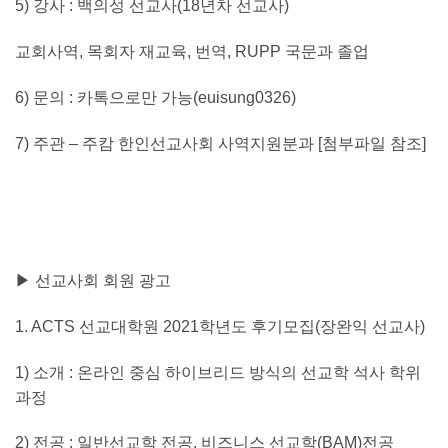
5)
강사
:
백의성 선교사
(18
년차 선교사
)
교회사역
,
목회자 재교육
,
번역
, RUPP
국문과 졸업
6)
문의
:
카톡으로만 가능
(euisung0326)
7)
주관 – 주캄 한인선교사회 사역지원분과
[
첨부파일 참조
]
▶ 선교사회 회원 광고
1. ACTS
선교대학원
2021
학년도 후기모집
(
장완익 선교사
)
1
)
소개
:
온라인 중심 하이브리드 방식의 선교학 석사 학위
과정
2)
전공
:
일반선교학 전공
,
비즈니스 선교학
(BAM)
전공