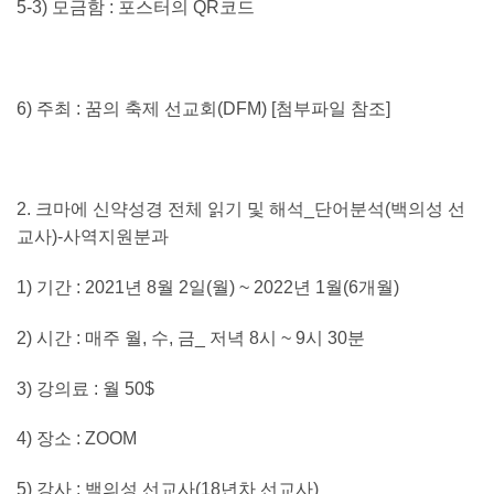
5-3)
모금함
:
포스터의
QR
코드
6)
주최
:
꿈의 축제 선교회
(DFM)
[
첨부파일 참조
]
2.
크마에 신약성경 전체 읽기 및 해석
_
단어분석
(
백의성 선
교사
)-
사역지원분과
1)
기간
: 2021
년
8
월
2
일
(
월
) ~ 2022
년
1
월
(6
개월
)
2
)
시간
:
매주 월
,
수
,
금
_
저녁
8
시
~ 9
시
30
분
3)
강의료
:
월
50$
4)
장소
: ZOOM
5)
강사
:
백의성 선교사
(18
년차 선교사
)