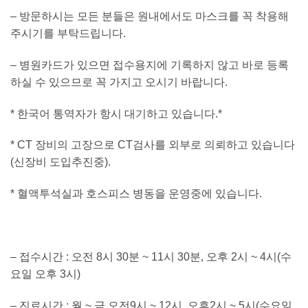
–
방문하시는 모든 분들은 원내에서도 마스크를 꼭 착용해
주시기를 부탁드립니다
.
–
병원카드가 있으면 접수용지에 기록하지 않고 바로 등록
하실 수 있으므로 꼭 가지고 오시기 바랍니다
.
*
한국어 통역자가 항시 대기하고 있습니다
.*
* CT
장비의 고장으로
CT
검사를 외부로 의뢰하고 있습니다
(
신장비 도입추진중
).
*
혈액투석실과 호스피스 병동을 운영중에 있습니다
.
–
접수시간
:
오전
8
시
30
분
~ 11
시
30
분
,
오후
2
시
~ 4
시
(
수
요일 오후
3
시
)
–
진료시간
:
월
~
금 오전
9
시
~ 12
시
,
오후
2
시
~ 5
시
(
수요일