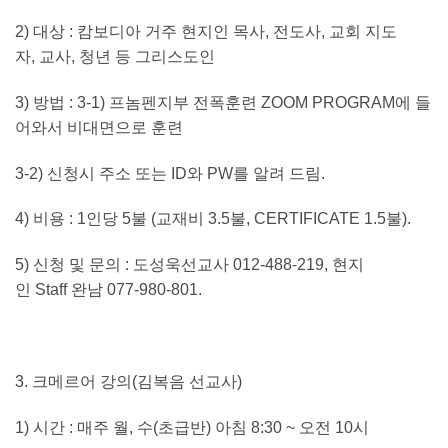
2)
대상
:
캄보디아 거주 현지인 목사
,
전도사
,
교회 지도
자
,
교사
,
청년 등 그리스도인
3)
방법
: 3-1)
프놈펜지부 전폭훈련
ZOOM PROGRAM
에 들
어와서 비대면으로 훈련
3-2)
신청시 주소 또는
ID
와
PW
를 알려 드림
.
4)
비용
: 1
인당
5
불
(
교재비
3.5
불
, CERTIFICATE 1.5
불
).
5)
신청 및 문의
:
도성욱선교사
012-488-219,
현지
인
Staff
완남
077-980-801.
3.
크메르어 강의
(
김복음 선교사
)
1
)
시간
:
매주 월
,
수
(
초급반
)
아침
8:30 ~
오전
10
시