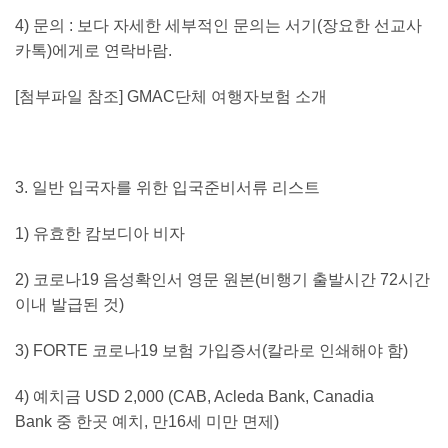
4)
문의
:
보다 자세한 세부적인 문의는 서기
(
장요한 선교사
카톡
)
에게로 연락바람
.
[
첨부파일 참조
]
GMAC
단체 여행자보험 소개
3.
일반 입국자를 위한 입국준비서류 리스트
1)
유효한 캄보디아 비자
2)
코로나
19
음성확인서 영문 원본
(
비행기 출발시간
72
시간
이내 발급된 것
)
3) FORTE
코로나
19
보험 가입증서
(
칼라로 인쇄해야 함
)
4)
예치금
USD 2,000 (CAB, Acleda Bank, Canadia
Bank
중 한곳 예치
,
만
16
세 미만 면제
)