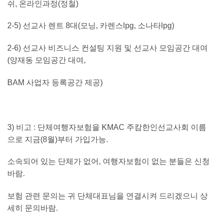
쉬
,
온라인과정
(
정철
)
2-5)
선교사 렌트
8
대
(
모닝
,
카렌스
lpg,
소나타
lpg)
2-6)
선교사 비즈니스 컨설팅 지원 및 선교사 모임공간 대여
(
양재동 모임공간 대여
,
BAM
사업자 등록공간 제공
)
3)
비고
:
단체여행자보험을
KMAC
주캄한인선교사회 이름
으로 지금
(8
월
)
부터 가입가능
.
소속되어 있는 단체가 없어
,
여행자보험이 없는 분들은 신청
바람
.
보험 관련 문의는 귀 단체대표님을 연결시켜 드리겠으니 상
세히 문의바람
.