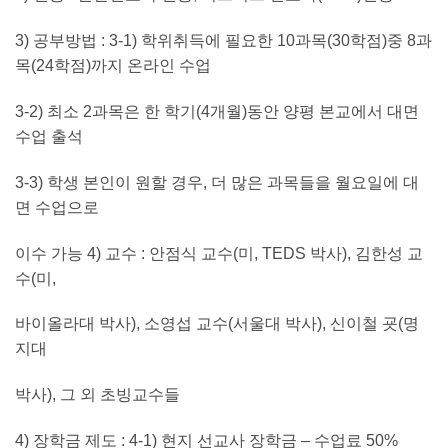
3)
공부방법
: 3-1)
학위취득에 필요한
10
과목
(30
학점
)
중
8
과
목
(24
학점
)
까지 온라인 수업
3-2)
최소
2
과목은 한 학기
(4
개월
)
동안 양평 본교에서 대면
수업 출석
3-3)
학생 본인이 원할 경우
,
더 많은 과목들을 월요일에 대
면 수업으로
이수 가능
4)
교수
:
안점식 교수
(
미
, TEDS
박사
),
김한성 교
수
(
미
,
바이올라대 박사
),
소영섭 교수
(
서울대 박사
),
신이철 굣
(
명
지대
박사
),
그 외 초빙교수들
4)
장학금 제도
: 4-1)
현지 선교사 장학금 – 수업료
50%