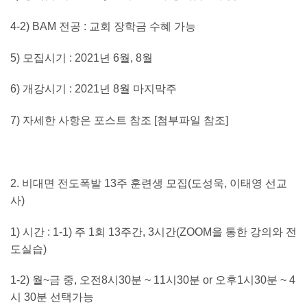
4-2) BAM
전공
:
교회 장학금 수혜 가능
5)
모집시기
: 2021
년
6
월
, 8
월
6)
개강시기
: 2021
년
8
월 마지막주
7)
자세한 사항은 포스트 참조
[
첨부파일 참조
]
2.
비대면 전도폭발
13
주 훈련생 모집
(
도성욱
,
이태영 선교
사
)
1
)
시간
: 1-1)
주
1
회
13
주간
, 3
시간
(ZOOM
을 통한 강의와 전
도실습
)
1-2)
월
~
금 중
,
오전
8
시
30
분
~ 11
시
30
분
or
오후
1
시
30
분
~ 4
시
30
분 선택가능