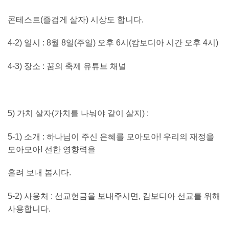
콘테스트
(
즐겁게 살자
)
시상도 합니다
.
4-2)
일시
: 8
월
8
일
(
주일
)
오후
6
시
(
캄보디아 시간 오후
4
시
)
4-3)
장소
:
꿈의 축제 유튜브 채널
5
)
가치 살자
(
가치를 나눠야 같이 살지
) :
5-1)
소개
:
하나님이 주신 은혜를 모아모아
!
우리의 재정을
모아모아
!
선한 영향력을
흘려 보내 봅시다
.
5-2)
사용처
:
선교헌금을 보내주시면
,
캄보디아 선교를 위해
사용합니다
.