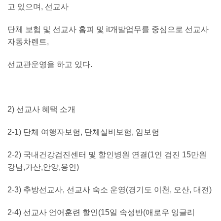
고 있으며
,
선교사
단체 보험 및 선교사 홈피 및
it
개발업무를 중심으로 선교사
자동차렌트
,
선교관운영을 하고 있다
.
2)
선교사 혜택 소개
2-1)
단체 여행자보험
,
단체실비보험
,
암보험
2-2)
국내건강검진센터 및 할인병원 연결
(1
인 검진
15
만원
강남
,
가산
,
안양
,
용인
)
2-3)
추방선교사
,
선교사 숙소 운영
(
경기도 이천
,
오산
,
대전
)
2-4)
선교사 언어훈련 할인
(15
일 속성반
(
애로우 잉글리