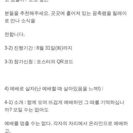
분들을 추천해주세요
.
곳곳에 흩어져 있는 꿈축팸을 릴레이
로 만나 소식을
전합니다
.
3-2)
진행기간
: 8
월
31
일
(
화
)
까지
3-3)
참가신청
:
포스터의
QR
코드
4
)
예배로 살자
(
난 예배할 때 살아있음을 느껴
!) :
4-1)
소개
:
함께 모여 뜨겁게 예배하던 그 때를 기억하십니
까
?
모일 수는 없어도
예배를 멈출 수는 없다
.
각자의 자리에서 온라인으로 예배하
고
,