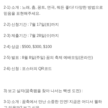
2-1)
소개
:
노래
,
춤
,
꽁트
,
연극
,
뭐든 좋다
!
다양한 방법으로
믿음을 표현해주세요
.
2-2)
신청기간
: 7
월
17
일
(
토
)
까지
2-3)
제출기간
: 7
월
28
일
(
수
)
까지
2-4)
상금
: $500, $300, $100
2-5)
발표
: 8
월
8
일
(
주일
)
꿈의 축제 예배모임
(
온라인
)
2-6)
신청
:
포스터의
QR
코드
3
)
보고 살자
(
꿈축팸을 찾아 나서는 빡센 도전
) :
3-1)
소개
:
꿈축에서 만난 소중한 인연
!
지금은 어디서 뭘하
고 있을까
?
보고 싶은