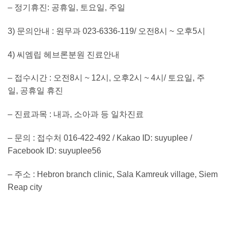
–
정기휴진
:
공휴일
,
토요일
,
주일
3)
문의안내
:
원무과
023-6336-119/
오전
8
시
~
오후
5
시
4)
씨엠립 헤브론분원 진료안내
–
접수시간
:
오전
8
시
~ 12
시
,
오후
2
시
~ 4
시
/
토요일
,
주
일
,
공휴일 휴진
–
진료과목
:
내과
,
소아과 등 일차진료
–
문의
:
접수처
016-422-492 / Kakao ID: suyuplee /
Facebook ID: suyuplee56
–
주소
: Hebron branch clinic, Sala Kamreuk village, Siem
Reap city