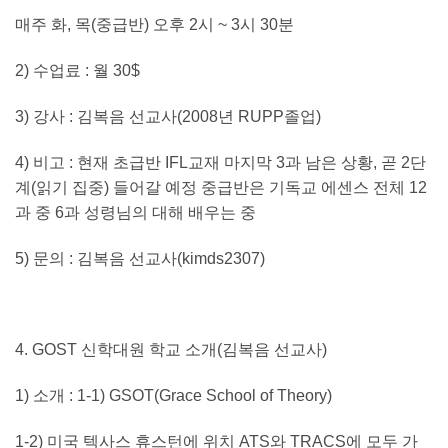
매주 화
,
목
(
중급반
)
오후
2
시
~ 3
시
30
분
2)
수업료
:
월
30$
3)
강사
:
김복음 선교사
(2008
년
RUPP
졸업
)
4)
비고
:
현재 초급반
IFL
교재 마지막
3
과 남은 상황
,
곧
2
단
계
(
읽기 집중
)
들어갈 예정 중급반은 기독교 에센스 전체
12
과 중
6
과 성령님의 대해 배우는 중
5)
문의
:
김복음 선교사
(kimds2307)
4. GOST
신학대원 학교 소개
(
김복음 선교사
)
1
)
소개
: 1-1) GSOT(Grace School of Theory)
1-2)
미국 텍사스 휴스턴에 위치
ATS
와
TRACS
에 모두 가