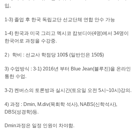
입
,
1-3)
졸업 후 한국 독립교단 선교단체 연합 안수 가능
1-4)
한국과 미국 그리고 멕시코 캄보디아
(4
명
)
에서
34
명이
한국어로 과정을 수강중
.
2
）학비
:
선교사 학점당
100$ (
일반인은
150$)
3)
수업방식
: 3-1) 2016
년 부터
Blue Jean(
블루진
)
을 온라인
통한 수업
.
3-2)
켄버스의 토론방과 실시간
(
토요일 오전
5
시
~10
시
)
강의
.
4)
과정
: Dmin, M.div(
목회학 석사
), NABS(
신학석사
),
DBS(
성경학
)
등
.
Dmin
과정은 일정 인원이 차야함
.