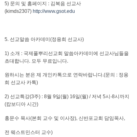
5)
문의 및 홈페이지
:
김복음 선교사
(kimds2307)
http://www.gsot.edu
5.
선교말씀 아카데미
(
정용희 선교사
)
1)
소개
:
국제풀뿌리선교회 말씀아카데미에 선교사님들을
초대합니다
.
모두 무료입니다
.
원하시는 분은 제 개인카톡으로 연락바랍니다
.(
문의
:
정용
희 선교사 카톡
)
2)
선교특강
(3
주
) : 8
월
9
일
(
월
) 16
일
(
월
) /
저녁
5
시
-8
시까지
(
캄보디아 시간
)
홍문수 목사
(
본회 교수 및 이사장
),
신반포교회 담임목사
,
전 웨스트민스터 교수
)