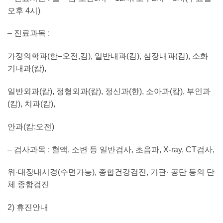
오후
4
시
)
–
진료과목
:
가정의학과
(
한
–
오전
,
캄
),
일반내과
(
캄
),
심장내과
(
캄
),
소화
기내과
(
캄
),
일반외과
(
캄
),
정형외과
(
캄
),
정신과
(
한
),
소아과
(
캄
),
부인과
(
캄
),
치과
(
캄
),
안과
(
캄
:
오전
)
–
검사과목
:
혈액
,
소변 등 일반검사
,
초음파
, X-ray, CT
검사
,
위
·
대장내시경
(
수면가능
),
종합건강검진
,
기관
·
공단 등의 단
체 종합검진
2)
휴진안내