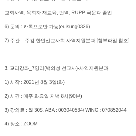
교회사역
,
목회자 재교육
,
번역
, RUPP
국문과 졸업
6)
문의
:
카톡으로만 가능
(euisung0326)
7)
주관 – 주캄 한인선교사회 사역지원분과
[
첨부파일 참조
]
3.
교리강좌
_7
영리
(
백의성 선교사
)-
사역지원분과
1)
시작
: 2021
년
8
월
3
일
(
화
)
2
)
시간
:
매주 화요일 저녁
8
시
(90
분
)
3)
강의료
:
월
30$, ABA : 003040534/ WING : 070852044
4)
장소
: ZOOM