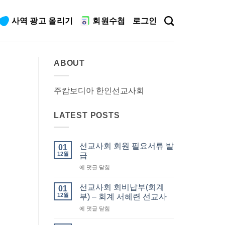
사역 광고 올리기
회원수첩
로그인
ABOUT
주캄보디아 한인선교사회
LATEST POSTS
선교사회 회원 필요서류 발
01
12월
급
선
에 댓글 닫힘
교
사
선교사회 회비납부(회계
01
회
12월
부) – 회계 서혜련 선교사
회
선
에 댓글 닫힘
원
교
필