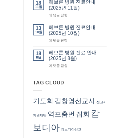
사
요
헤브론 병원 진료안내
18
회
서
11월
(2025년 11월)
회
류
헤
에 댓글 닫힘
비
발
브
납
급
론
부
헤브론 병원 진료안내
13
병
(회
10월
(2025년 10월)
원
계
헤
에 댓글 닫힘
진
부)
브
료
–
론
안
헤브론 병원 진료 안내
회
18
병
내
8월
계
(2025년 8월)
원
(2025
서
헤
에 댓글 닫힘
진
년
혜
브
료
11
련
론
안
월)
선
병
TAG CLOUD
내
교
원
(2025
사
진
년
료
10
기도회
김창영선교사
선교사
안
월)
내
캄
역프춤번
집회
(2025
지원재단
년
8
보디아
월)
캄보디아선교