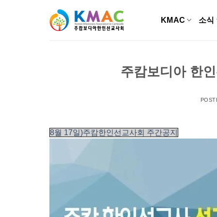
Skip
to
KMAC
소식
content
주캄보디아 한인선
POST
8월 17일)주캄한인선교사회 주간공지