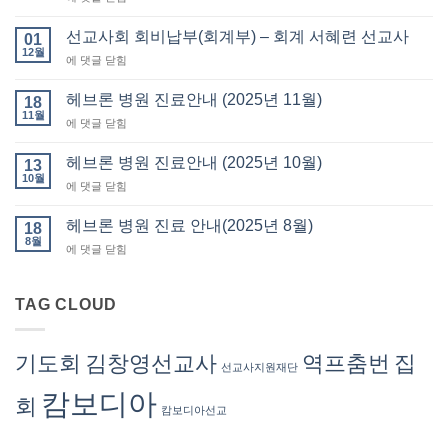
교
사
선교사회 회비납부(회계부) – 회계 서혜련 선교사
01
회
12월
선
에 댓글 닫힘
회
교
원
사
헤브론 병원 진료안내 (2025년 11월)
필
18
회
11월
요
헤
에 댓글 닫힘
회
서
브
비
류
론
헤브론 병원 진료안내 (2025년 10월)
납
13
발
병
10월
부
급
헤
에 댓글 닫힘
원
(회
브
진
계
론
헤브론 병원 진료 안내(2025년 8월)
료
18
부)
병
8월
안
–
헤
에 댓글 닫힘
원
내
회
브
진
(2025
계
론
료
년
서
병
TAG CLOUD
안
11
혜
원
내
월)
련
진
(2025
선
료
년
기도회
김창영선교사
역프춤번
집
교
선교사지원재단
안
10
사
내
월)
캄보디아
회
(2025
캄보디아선교
년
8