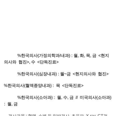
%
한국의사
(
가정의학과/내과) :
월
,
화
,
목
,
금
<
현지
의사와
협진
>,
수
<
단독진료
>
%
한국의사
(
심장내과) :
월
~
금
<
현지의사와
협진
>
%
한국의사
(
혈액종양내과
) :
목
<
단독진료
>
%
한국의사
(
소아과) :
월
,
수
,
금
//
미국의사
(
소아과)
:
월
,
금
– 검사과목 : 혈액, 소변 등 일반검사, 초음파, X-ray, CT검