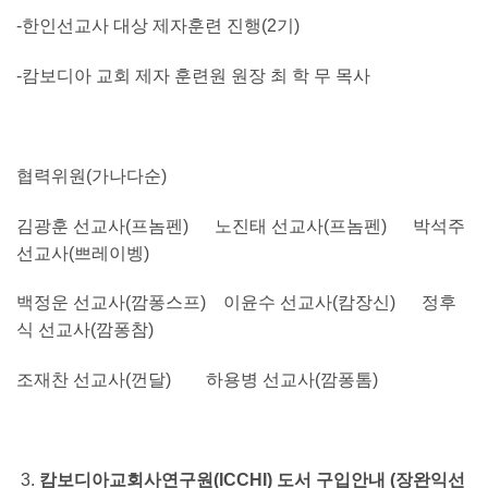
-한인선교사 대상 제자훈련 진행(2기)
-캄보디아 교회 제자 훈련원 원장 최 학 무 목사
협력위원(가나다순)
김광훈 선교사(프놈펜) 노진태 선교사(프놈펜) 박석주
선교사(쁘레이벵)
백정운 선교사(깜퐁스프) 이윤수 선교사(캄장신) 정후
식 선교사(깜퐁참)
조재찬 선교사(껀달) 하용병 선교사(깜퐁톰)
캄보디아교회사연구원(ICCHI) 도서 구입안내 (장완익선