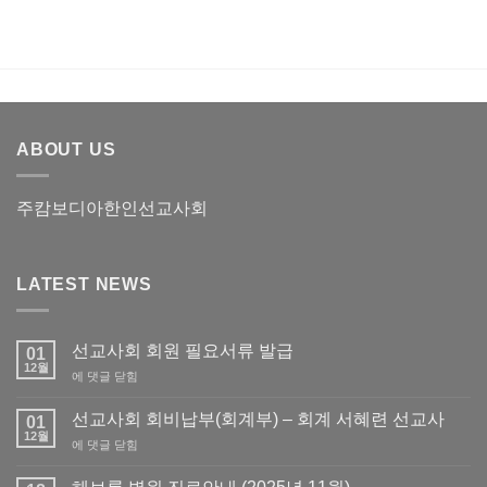
월)
ABOUT US
주캄보디아한인선교사회
LATEST NEWS
선교사회 회원 필요서류 발급
01
12월
선
에 댓글 닫힘
교
사
선교사회 회비납부(회계부) – 회계 서혜련 선교사
01
회
12월
선
에 댓글 닫힘
회
교
원
사
필