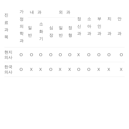
가
내 과
외 과
진
정
소
부
치
안
정
료
소
신
아
인
의
일
심
일
정
과
화
과
과
과
과
과
학
반
장
반
형
목
기
과
현지
O
O
O
O
O
O
X
O
O
O
O
의사
한국
O
X
X
O
X
X
O
O
X
X
X
의사