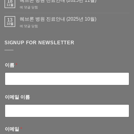
헤브론 병원 진료안내 (2025년 11월)
18
회
11월
요
헤
에 댓글 닫힘
회
서
브
비
류
론
헤브론 병원 진료안내 (2025년 10월)
납
13
발
병
10월
부
급
헤
에 댓글 닫힘
원
(회
브
진
계
론
료
부)
병
SIGNUP FOR NEWSLETTER
안
–
원
내
회
진
(2025
계
료
년
서
안
11
이름
*
혜
내
월)
련
(2025
선
년
교
10
사
월)
이메일 이름
이메일
*