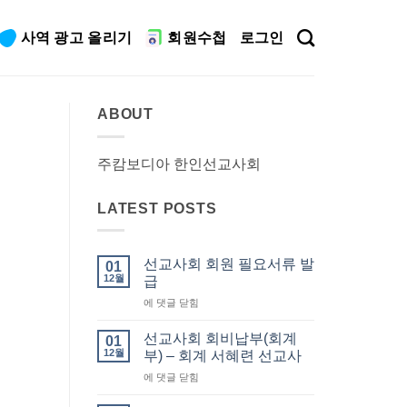
사역 광고 올리기
회원수첩
로그인
ABOUT
주캄보디아 한인선교사회
LATEST POSTS
선교사회 회원 필요서류 발
01
12월
급
선
에 댓글 닫힘
교
사
선교사회 회비납부(회계
01
회
12월
부) – 회계 서혜련 선교사
회
선
에 댓글 닫힘
원
교
필