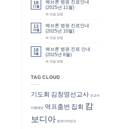
사
요
헤브론 병원 진료안내
18
회
서
11월
(2025년 11월)
회
류
헤
에 댓글 닫힘
비
발
브
납
급
론
부
헤브론 병원 진료안내
13
병
(회
10월
(2025년 10월)
원
계
헤
에 댓글 닫힘
진
부)
브
료
–
론
안
헤브론 병원 진료 안내
회
18
병
내
8월
계
(2025년 8월)
원
(2025
서
헤
에 댓글 닫힘
진
년
혜
브
료
11
련
론
안
월)
선
병
TAG CLOUD
내
교
원
(2025
사
진
년
료
10
기도회
김창영선교사
선교사
안
월)
내
캄
역프춤번
집회
(2025
지원재단
년
8
보디아
월)
캄보디아선교