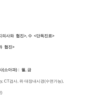
지의사와
협진
>,
수
<
단독진료
>
와
협진
>
사
(
소아과) :
월
,
금
ay, CT검사, 위·대장내시경(수면가능),
)