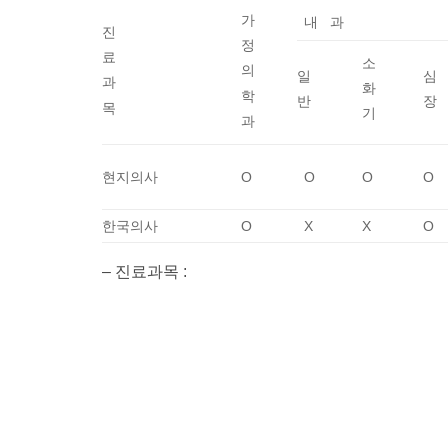
가
내 과
진
정
료
소
의
일
심
과
화
학
반
장
목
기
과
현지의사
O
O
O
O
한국의사
O
X
X
O
– 진료과목 :