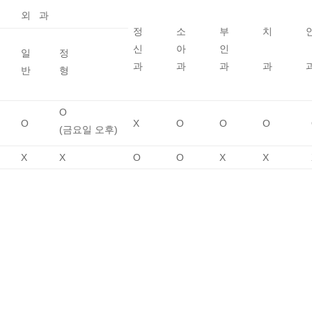
외 과
정
소
부
치
신
아
인
일
정
과
과
과
과
반
형
O
O
X
O
O
O
(금요일 오후)
X
X
O
O
X
X