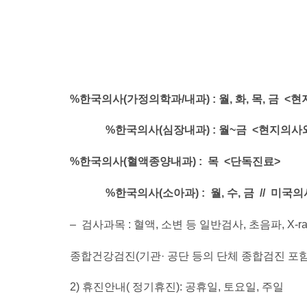
%
한국의사
(
가정의학과/내과) :
월
,
화
,
목
,
금
<
현
%
한국의사
(
심장내과) :
월
~
금
<
현지의사
%
한국의사
(
혈액종양내과
) :
목
<
단독진료
>
%
한국의사
(
소아과) :
월
,
수
,
금
//
미국의
– 검사과목 : 혈액, 소변 등 일반검사, 초음파, X-r
종합건강검진(기관· 공단 등의 단체 종합검진 포함
2) 휴진안내( 정기휴진): 공휴일, 토요일, 주일