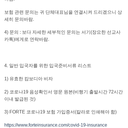
보험 관련 문의는 귀 단체대표님을 연결시켜 드리겠으니 상
세히 문의바람
.
4)
문의
:
보다 자세한 세부적인 문의는 서기
(
장요한 선교사
카톡
)
에게로 연락바람
.
4.
일반 입국자를 위한 입국준비서류 리스트
1)
유효한 캄보디아 비자
2)
코로나
19
음성확인서 영문 원본
(
비행기 출발시간
72
시간
이내 발급된 것
)
3) FORTE
코로나
19
보험 가입증서
(
칼라로 인쇄해야 함
)
https://www.forteinsurance.com/covid-19-insurance