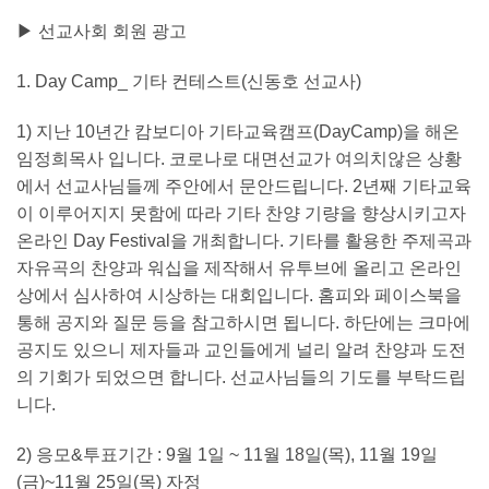
▶ 선교사회 회원 광고
1.
Day Camp_
기타 컨테스트
(
신동호 선교사
)
1)
지난
10
년간 캄보디아 기타교육캠프
(DayCamp)
을 해온
임정희목사 입니다
.
코로나로 대면선교가 여의치않은 상황
에서 선교사님들께 주안에서 문안드립니다
. 2
년째 기타교육
이 이루어지지 못함에 따라 기타 찬양 기량을 향상시키고자
온라인
Day Festival
을 개최합니다
.
기타를 활용한 주제곡과
자유곡의 찬양과 워십을 제작해서 유투브에 올리고 온라인
상에서 심사하여 시상하는 대회입니다
.
홈피와 페이스북을
통해 공지와 질문 등을 참고하시면 됩니다
.
하단에는 크마에
공지도 있으니 제자들과 교인들에게 널리 알려 찬양과 도전
의 기회가 되었으면 합니다
.
선교사님들의 기도를 부탁드립
니다
.
2)
응모
&
투표기간
: 9
월
1
일
~ 11
월
18
일
(
목
), 11
월
19
일
(
금
)~11
월
25
일
(
목
)
자정