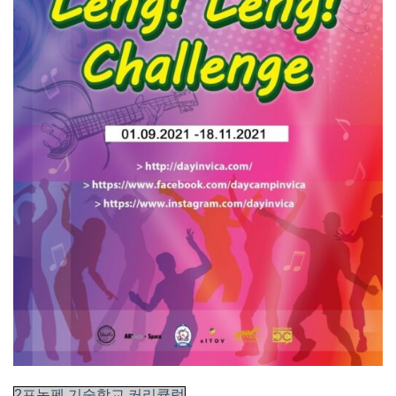
2프놈펜 기술학교 커리큘럼