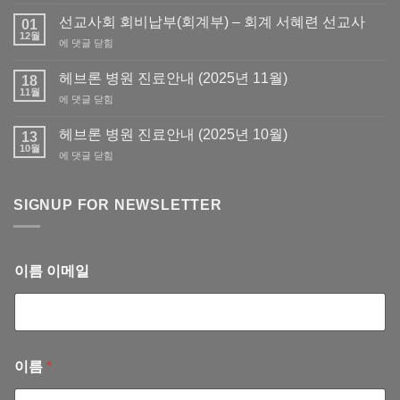
교
사
선교사회 회비납부(회계부) – 회계 서혜련 선교사
01
회
12월
선
에 댓글 닫힘
회
교
원
사
헤브론 병원 진료안내 (2025년 11월)
필
18
회
11월
요
헤
에 댓글 닫힘
회
서
브
비
류
론
헤브론 병원 진료안내 (2025년 10월)
납
13
발
병
10월
부
급
헤
에 댓글 닫힘
원
(회
브
진
계
론
료
부)
병
SIGNUP FOR NEWSLETTER
안
–
원
내
회
진
(2025
계
료
년
서
안
11
이름 이메일
혜
내
월)
련
(2025
선
년
교
10
사
월)
이름
*