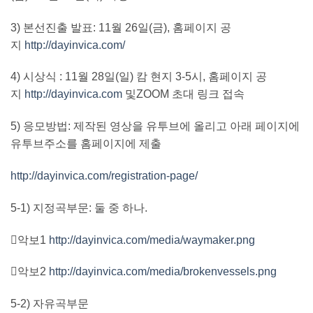
3)
본선진출 발표
: 11
월
26
일
(
금
),
홈페이지 공
지
http://dayinvica.com/
4)
시상식
: 11
월
28
일
(
일
)
캄 현지
3-5
시
,
홈페이지 공
지
http://dayinvica.com
및
ZOOM
초대 링크 접속
5)
응모방법
:
제작된 영상을 유투브에 올리고 아래 페이지에
유투브주소를 홈페이지에 제출
http://dayinvica.com/registration-page/
5-1)
지정곡부문
:
둘 중 하나
.
악보
1
http://dayinvica.com/media/waymaker.png
악보
2
http://dayinvica.com/media/brokenvessels.png
5-2)
자유곡부문