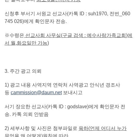
신청후 부서기 서원교 선교사
(
카톡
ID : suh1970,
전번
_060
745 026)
에게 확인문자 전송
.
※수령은
선교사회 사무실
(
구글 검색
:
예수사랑가족교회
)
에
서 월
,
화요일만 가능
)
3.
주간 광고 의뢰
1)
광고 내용 사역지역 연락처 사역광고 안식년 경조사
등
cammission@daum.net
보내시고
서기 장요한 선교사
(
카톡
ID : godslave)
에게 확인문자 전
송
.
카톡 의뢰 안받음
2)
세부사항 및 사진은 첨부파일로
육하
(
언제 어디서 누가
무엇을 왜 어떻게
)
원칙
에 따라