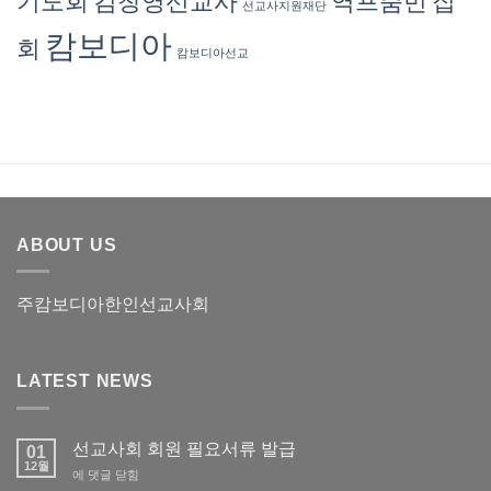
기도회
김창영선교사
역프춤번
집
교
선교사지원재단
안
10
사
내
월)
캄보디아
회
(2025
캄보디아선교
년
8
월)
ABOUT US
주캄보디아한인선교사회
LATEST NEWS
선교사회 회원 필요서류 발급
01
12월
선
에 댓글 닫힘