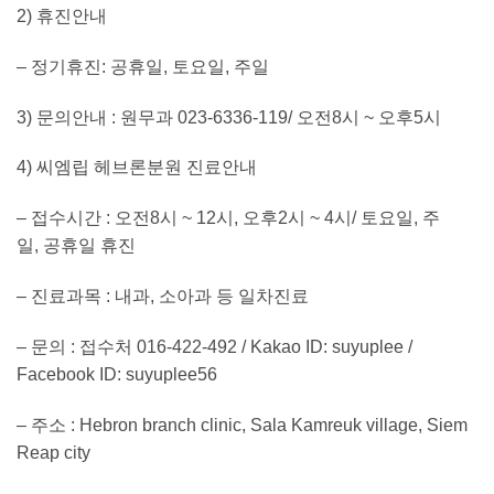
2)
휴진안내
–
정기휴진
:
공휴일
,
토요일
,
주일
3)
문의안내
:
원무과
023-6336-119/
오전
8
시
~
오후
5
시
4)
씨엠립 헤브론분원 진료안내
–
접수시간
:
오전
8
시
~ 12
시
,
오후
2
시
~ 4
시
/
토요일
,
주
일
,
공휴일 휴진
–
진료과목
:
내과
,
소아과 등 일차진료
–
문의
:
접수처
016-422-492 / Kakao ID: suyuplee /
Facebook ID: suyuplee56
–
주소
: Hebron branch clinic, Sala Kamreuk village, Siem
Reap city