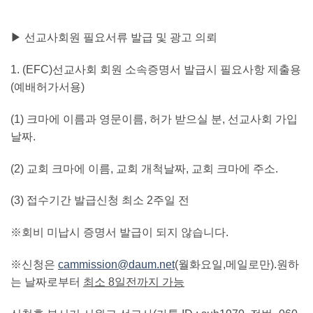
▶ 선교사회원 필요서류 발급 및 광고 의뢰
1. (EFC)
선교사회 회원 소속증명서 발급시 필요사항 제출용
(
예배허가서용
)
(1)
크마에 이름과 영문이름
,
허가 받으실 분
,
선교사회 가입
날짜
.
(2)
교회 크마에 이름
,
교회 개척날짜
,
교회 크마에 주소
.
(3)
접수기간 발급신청 최소
2
주일 전
※회비 미납시 증명서 발급이 되지 않습니다
.
※신청은
cammission@daum.net
(
월화요일
,
메일로만
).
원하
는 날짜로부터
최소
8
일전까지 가능