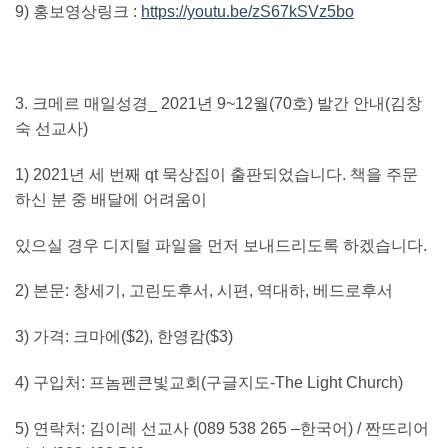
9)
홍보영상링크
:
https://youtu.be/zS67kSVz5bo
3.
크메르 매일성경
_ 2021
년
9~12
월
(70
호
)
발간 안내
(
김창
숙 선교사
)
1)
2021
년 세 번째
qt
묵상집이 출판되었습니다
.
책을 주문
하신 분 중 배달에 어려움이
있으실 경우 디지털 파일을 먼저 보내드리도록 하겠습니다
.
2)
본문
:
창세기
,
고린도후서
,
시편
,
역대하
,
베드로후서
3)
가격
:
크마에
($2),
한영캄
($3)
4)
구입처
:
프놈펜큰빛교회
(
구글지도
-The Light Church)
5)
연락처
:
김이레 선교사
(089 538 265 –
한국어
) /
짠뜨리어