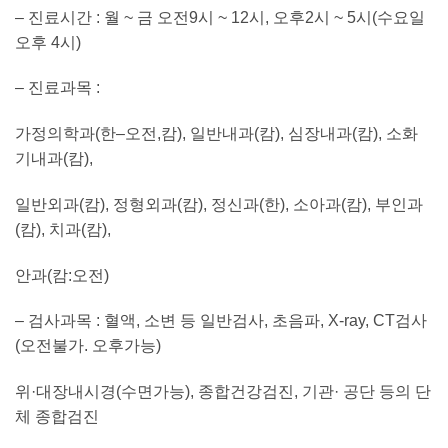
–
진료시간
:
월
~
금 오전
9
시
~ 12
시
,
오후
2
시
~ 5
시
(
수요일
오후
4
시
)
–
진료과목
:
가정의학과
(
한
–
오전
,
캄
),
일반내과
(
캄
),
심장내과
(
캄
),
소화
기내과
(
캄
),
일반외과
(
캄
),
정형외과
(
캄
),
정신과
(
한
),
소아과
(
캄
),
부인과
(
캄
),
치과
(
캄
),
안과
(
캄
:
오전
)
–
검사과목
:
혈액
,
소변 등 일반검사
,
초음파
, X-ray, CT
검사
(
오전불가
.
오후가능
)
위
·
대장내시경
(
수면가능
),
종합건강검진
,
기관
·
공단 등의 단
체 종합검진