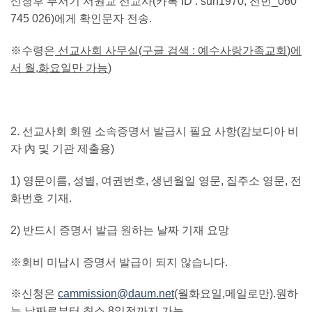
신청후 부서기 서원교 선교사
(
카톡
ID : suh1970,
전번
_060
745 026)
에게 확인문자 전송
.
※수령은
선교사회 사무실
(
구글 검색
:
예수사랑가족교회
)
에
서 월
,
화요일만 가능
)
2.
선교사회 회원 소속증명서 발급시 필요 사항
(
캄보디아 비
자 內 및 기관 제출용
)
1)
영문이름
,
성별
,
여권번호
,
생년월일 영문
,
집주소 영문
,
전
화번호 기재
.
2)
반드시 증명서 발급 원하는 날짜 기재 요망
※회비 미납시 증명서 발급이 되지 않습니다
.
※신청은
cammission@daum.net
(
월화요일
,
메일로만
).
원하
는 날짜로부터
최소
8
일전까지 가능