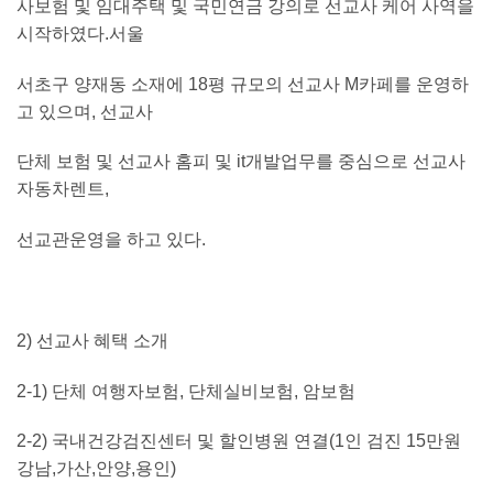
사보험 및 임대주택 및 국민연금 강의로 선교사 케어 사역을
시작하였다
.
서울
서초구 양재동 소재에
18
평 규모의 선교사
M
카페를 운영하
고 있으며
,
선교사
단체 보험 및 선교사 홈피 및
it
개발업무를 중심으로 선교사
자동차렌트
,
선교관운영을 하고 있다
.
2)
선교사 혜택 소개
2-1)
단체 여행자보험
,
단체실비보험
,
암보험
2-2)
국내건강검진센터 및 할인병원 연결
(1
인 검진
15
만원
강남
,
가산
,
안양
,
용인
)