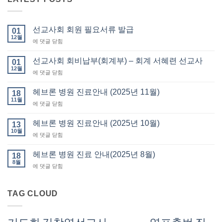
선교사회 회원 필요서류 발급
01
12월
선
에 댓글 닫힘
교
사
선교사회 회비납부(회계부) – 회계 서혜련 선교사
01
회
12월
선
에 댓글 닫힘
회
교
원
사
헤브론 병원 진료안내 (2025년 11월)
필
18
회
11월
요
헤
에 댓글 닫힘
회
서
브
비
류
론
헤브론 병원 진료안내 (2025년 10월)
납
13
발
병
10월
부
급
헤
에 댓글 닫힘
원
(회
브
진
계
론
헤브론 병원 진료 안내(2025년 8월)
료
18
부)
병
8월
안
–
헤
에 댓글 닫힘
원
내
회
브
진
(2025
계
론
료
년
서
병
TAG CLOUD
안
11
혜
원
내
월)
련
진
(2025
선
료
년