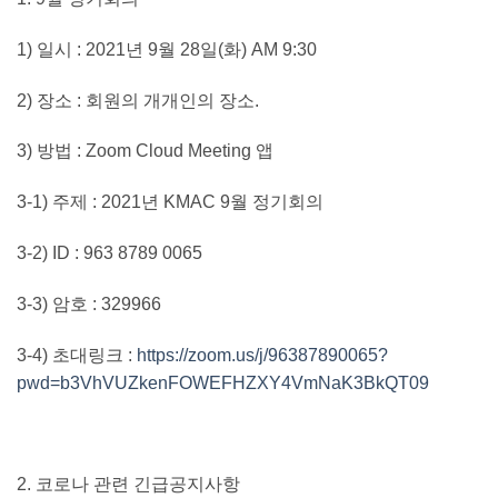
1)
일시
: 2021
년
9
월
28
일
(
화
) AM 9:30
2)
장소
:
회원의 개개인의 장소
.
3)
방법
:
Zoom Cloud Meeting
앱
3-1)
주제
: 2021
년
KMAC 9
월 정기회의
3-2) ID : 963 8789 0065
3-3)
암호
: 329966
3-4)
초대링크
:
https://zoom.us/j/96387890065?
pwd=b3VhVUZkenFOWEFHZXY4VmNaK3BkQT09
2.
코로나 관련 긴급공지사항