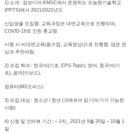
1)
소개
:
캄보디아
KMSC
에서 운영하는 프놈펜기술학교
(PPTS)
에서
2021/2022
년도
신입생을 모집함
.
교육과정은 대면교육으로 진행되며
,
COVID-19
로 인한 휴교령
시행 시 비대면교육
(
줌수업
,
교육영상
)
으로 진행함
.
많은 관
심과 추천바람
.
2)
모집 학과
:
한국어
(
기초
, EPS-Topic),
영어
,
중국어
(
기
초
),
음악
(
키보드
),
컴퓨터
(MS
오피스
)
3)
모집 대상
:
청소년
/
청년
(
크메르어 읽기
/
쓰기가 가능한
사람
)
4)
신청 및 인터뷰 기간
: – 1
차
_ 2021
년
9
월
20
일
~ 10
월
1
일