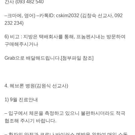
간사
(093 482 540
–
크마에
,
영어
) –
카톡
ID: cskim2032 (
김창숙 선교사
, 092
232 234)
6)
비고
:
지방은 택배회사를 통해
,
프놈펜시내는 방문하여
구매해주시거나
Grab
으로 배달해드립니다
.
[
첨부파일 참조
]
4.
헤브론 병원
(
김원식 선교사
)
1) 9
월 진료안내
–
입구에서 체온을 측정하고 있으니 불편하시더라도 적극
협조해 주시기 바랍니다
.
–
환자의 안전과 코로나 바이러스 예방을 위하여 매일 소독