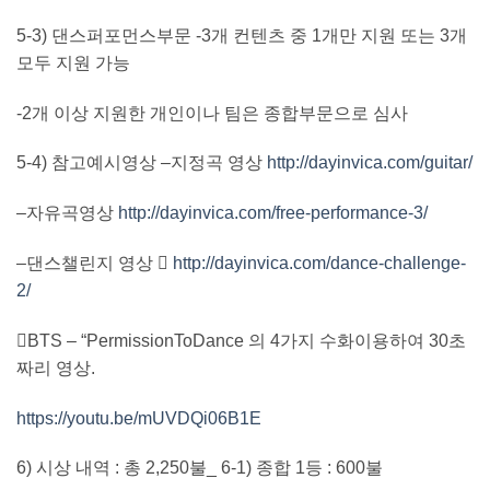
5-3)
댄스퍼포먼스부문
-3
개 컨텐츠 중
1
개만 지원 또는
3
개
모두 지원 가능
-2
개 이상 지원한 개인이나 팀은 종합부문으로 심사
5-4)
참고예시영상
–
지정곡 영상
http://dayinvica.com/guitar/
–
자유곡영상
http://dayinvica.com/free-performance-3/
–
댄스챌린지 영상 
http://dayinvica.com/dance-challenge-
2/

BTS – “PermissionToDance
의
4
가지 수화이용하여
30
초
짜리 영상
.
https://youtu.be/mUVDQi06B1E
6)
시상 내역
:
총
2,250
불
_ 6-1)
종합
1
등
: 600
불