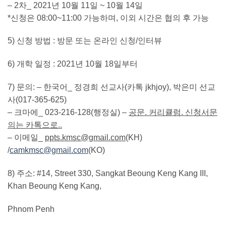
– 2
차
_ 2021
년
10
월
11
일
~ 10
월
14
일
*
신청은
08:00~11:00
가능하며
,
이외 시간은 협의 후 가능
5)
신청 방법
:
방문 또는 온라인 신청
/
인터뷰
6)
개학 일정
: 2021
년
10
월
18
일부터
7)
문의
: –
한국어
_
정경희 선교사
(
카톡
jkhjoy),
박은미 선교
사
(017-365-625)
–
크마에
_ 023-216-128(
행정실
) –
공문
.
커리큘럼
.
신청서문
의는 카톡으로
..
–
이메일
_
ppts.kmsc@gmail.com
(KH)
/
camkmsc@gmail.com
(KO)
8)
주소
: #14, Street 330, Sangkat Beoung Keng Kang III,
Khan Beoung Keng Kang,
Phnom Penh