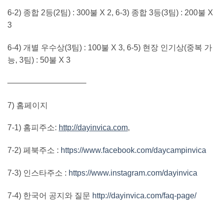
6-2)
종합
2
등
(2
팀
) : 300
불
X 2, 6-3)
종합
3
등
(3
팀
) : 200
불
X
3
6-4)
개별 우수상
(3
팀
) : 100
불
X 3, 6-5)
현장 인기상
(
중복 가
능
, 3
팀
) : 50
불
X 3
——————————
7)
홈페이지
7-1)
홈피주소
:
http://dayinvica.com
,
7-2)
페북주소
:
https://www.facebook.com/daycampinvica
7-3)
인스타주소
:
https://www.instagram.com/dayinvica
7-4)
한국어 공지와 질문
http://dayinvica.com/faq-page/