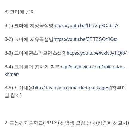
8)
크마에 공지
8-1)
크마에 지정곡설명
https://youtu.be/HloVgGQJbTA
8-2)
크마에 자유곡설명
https://youtu.be/3ETZSOYlOto
8-3)
크마에댄스퍼모먼스설명
https://youtu.be/tvxNJyTQr84
8-4)
크메르어 공지와 질문
http://dayinvica.com/notice-faq-
khmer/
8-5)
시상내용
http://dayinvica.com/ticket-packages/
[
첨부파
일 참조
]
2.
프놈펜기술학교
(PPTS)
신입생 모집 안내
(
정경희 선교사
)