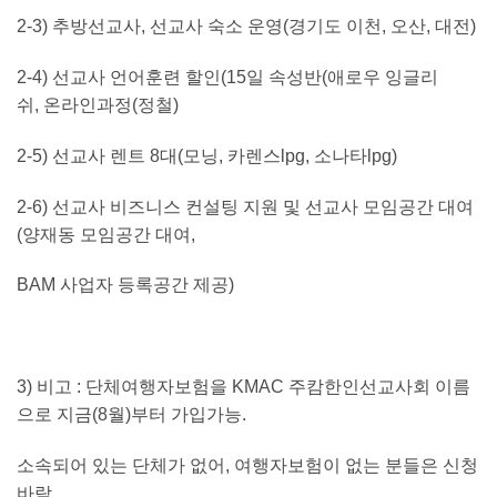
2-3)
추방선교사
,
선교사 숙소 운영
(
경기도 이천
,
오산
,
대전
)
2-4)
선교사 언어훈련 할인
(15
일 속성반
(
애로우 잉글리
쉬
,
온라인과정
(
정철
)
2-5)
선교사 렌트
8
대
(
모닝
,
카렌스
lpg,
소나타
lpg)
2-6)
선교사 비즈니스 컨설팅 지원 및 선교사 모임공간 대여
(
양재동 모임공간 대여
,
BAM
사업자 등록공간 제공
)
3)
비고
:
단체여행자보험을
KMAC
주캄한인선교사회 이름
으로 지금
(8
월
)
부터 가입가능
.
소속되어 있는 단체가 없어
,
여행자보험이 없는 분들은 신청
바람
.