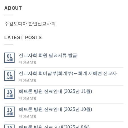
ABOUT
주캄보디아 한인선교사회
LATEST POSTS
선교사회 회원 필요서류 발급
01
12월
선
에 댓글 닫힘
교
사
선교사회 회비납부(회계부) – 회계 서혜련 선교사
01
회
12월
선
에 댓글 닫힘
회
교
원
사
헤브론 병원 진료안내 (2025년 11월)
필
18
회
11월
요
헤
에 댓글 닫힘
회
서
브
비
류
론
헤브론 병원 진료안내 (2025년 10월)
납
13
발
병
10월
부
급
헤
에 댓글 닫힘
원
(회
브
진
계
론
헤브론 병원 진료 안내(2025년 8월)
료