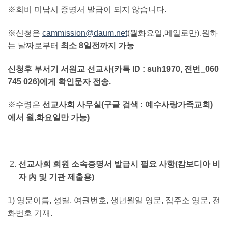
※회비 미납시 증명서 발급이 되지 않습니다.
※신청은
cammission@daum.net
(월화요일,메일로만).원하
는 날짜로부터
최소
8
일전까지 가능
신청후 부서기 서원교 선교사
(
카톡
ID : suh1970,
전번
_060
745 026)
에게 확인문자 전송
.
※수령은
선교사회 사무실
(
구글 검색
:
예수사랑가족교회
)
에서 월
,
화요일만 가능
)
선교사회 회원 소속증명서 발급시 필요 사항
(
캄보디아 비
자
內
및 기관 제출용
)
1) 영문이름, 성별, 여권번호, 생년월일 영문, 집주소 영문, 전
화번호 기재.