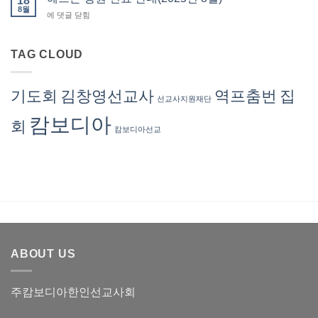
18
부)
병
8월
안
–
헤
에 댓글 닫힘
원
내
회
브
진
(2025
계
론
료
년
서
병
TAG CLOUD
안
11
혜
원
내
월)
련
진
(2025
선
료
년
기도회
김창영선교사
역프춤번
집
교
선교사지원재단
안
10
사
내
월)
캄보디아
회
(2025
캄보디아선교
년
8
월)
ABOUT US
주캄보디아한인선교사회