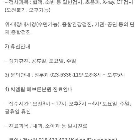
– 검사과목 : 혈액, 소변 등 일반검사, 초음파, X-ray, CT검사
(오전불가. 오후가능)
위·대장내시경(수면가능), 종합건강검진, 기관· 공단 등의 단
체 종합검진
2) 휴진안내
– 정기휴진: 공휴일, 토요일, 주일
3) 문의안내 : 원무과 023-6336-119/ 오전8시 ~ 오후5시
4) 씨엠립 헤브론분원 진료안내
– 접수시간 : 오전8시 ~ 12시, 오후2시 ~ 4시/ 토요일, 주일,
공휴일 휴진
– 진료과목 : 내과, 소아과 등 일차진료