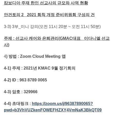
캄보디아 주재 한인 선교사의 규모와 사역 현황
안건토의
2_ 2021
회칙 개정 준비위원회 구성의 건
3-3) 3부_미니 강의(오전 11시 20분 ~ 오전 11시 50분)
주제
:
선교사 캐어와 은퇴관리
(GMAC
대표
_
이다니엘 선교
사
)
4
)
방법
:
Zoom Cloud Meeting
앱
4-1)
주제
: 2021
년
KMAC 9
월 정기회의
4-2) ID : 963 8789 0065
4-3)
암호
: 329966
4-4)
초대링크
:
https://zoom.us/j/96387890065?
pwd=b3VhVUZkenFOWEFHZXY4VmNaK3BkQT09