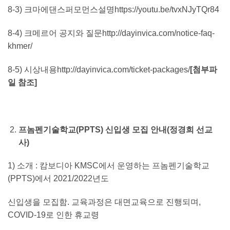
8-3) 크마에댄스퍼모먼스설명https://youtu.be/tvxNJyTQr84
8-4) 크메르어 공지와 질문http://dayinvica.com/notice-faq-
khmer/
8-5) 시상내용http://dayinvica.com/ticket-packages/
[
첨부파
일 참조
]
프놈펜기술학교
(PPTS)
신입생 모집 안내
(
정경희 선교
사
)
1) 소개 : 캄보디아 KMSC에서 운영하는 프놈펜기술학교
(PPTS)에서 2021/2022년도
신입생을 모집함. 교육과정은 대면교육으로 진행되며,
COVID-19로 인한 휴교령